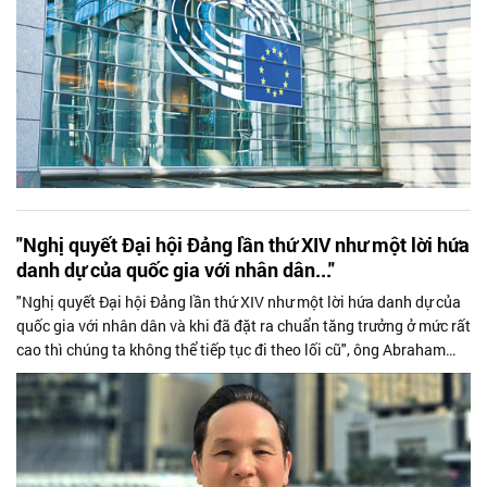
"Nghị quyết Đại hội Đảng lần thứ XIV như một lời hứa
danh dự của quốc gia với nhân dân..."
"Nghị quyết Đại hội Đảng lần thứ XIV như một lời hứa danh dự của
quốc gia với nhân dân và khi đã đặt ra chuẩn tăng trưởng ở mức rất
cao thì chúng ta không thể tiếp tục đi theo lối cũ", ông Abraham
Nguyễn Quang Huy - Phó Chủ tịch Hiệp hội Khởi nghiệp Quốc gia
chia sẻ góc nhìn với Doanh Nhân Sài Gòn.