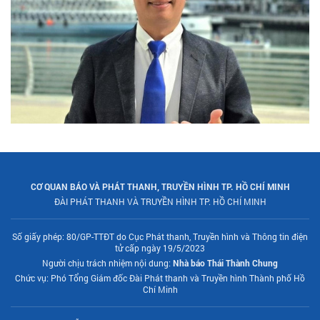
CƠ QUAN BÁO VÀ PHÁT THANH, TRUYỀN HÌNH TP. HỒ CHÍ MINH
ĐÀI PHÁT THANH VÀ TRUYỀN HÌNH TP. HỒ CHÍ MINH
Số giấy phép: 80/GP-TTĐT do Cục Phát thanh, Truyền hình và Thông tin điện
tử cấp ngày 19/5/2023
Người chịu trách nhiệm nội dung:
Nhà báo Thái Thành Chung
Chức vụ: Phó Tổng Giám đốc Đài Phát thanh và Truyền hình Thành phố Hồ
Chí Minh