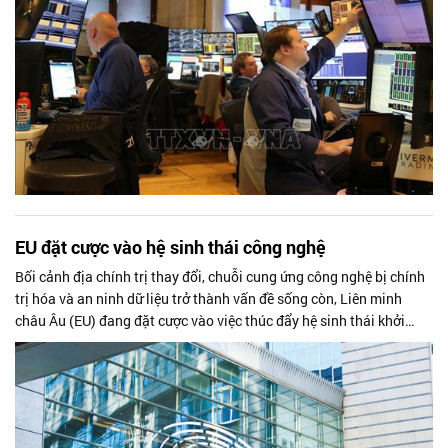
EU đặt cược vào hệ sinh thái công nghệ
Bối cảnh địa chính trị thay đổi, chuỗi cung ứng công nghệ bị chính
trị hóa và an ninh dữ liệu trở thành vấn đề sống còn, Liên minh
châu Âu (EU) đang đặt cược vào việc thúc đẩy hệ sinh thái khởi
nghiệp công nghệ từ AI, điện toán đám mây, chip bán dẫn đến an
ninh mạng và công nghệ quốc phòng… để thu hẹp khoảng cách
công nghệ với các đối thủ và xây dựng chủ quyền số.