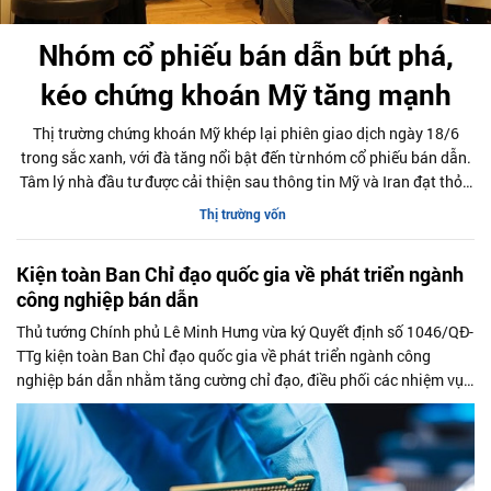
Nhóm cổ phiếu bán dẫn bứt phá,
kéo chứng khoán Mỹ tăng mạnh
Thị trường chứng khoán Mỹ khép lại phiên giao dịch ngày 18/6
trong sắc xanh, với đà tăng nổi bật đến từ nhóm cổ phiếu bán dẫn.
Tâm lý nhà đầu tư được cải thiện sau thông tin Mỹ và Iran đạt thỏa
thuận hòa bình tạm thời, giúp hạ nhiệt lo ngại về lạm phát do giá
Thị trường vốn
dầu giảm sâu.
Kiện toàn Ban Chỉ đạo quốc gia về phát triển ngành
công nghiệp bán dẫn
Thủ tướng Chính phủ Lê Minh Hưng vừa ký Quyết định số 1046/QĐ-
TTg kiện toàn Ban Chỉ đạo quốc gia về phát triển ngành công
nghiệp bán dẫn nhằm tăng cường chỉ đạo, điều phối các nhiệm vụ
trọng tâm trong lĩnh vực công nghệ chiến lược này.