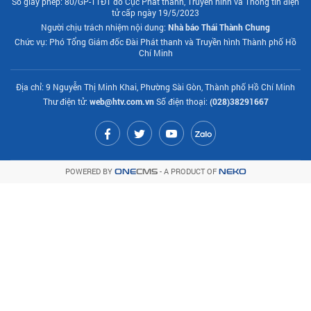
Số giấy phép: 80/GP-TTĐT do Cục Phát thanh, Truyền hình và Thông tin điện
tử cấp ngày 19/5/2023
Người chịu trách nhiệm nội dung:
Nhà báo Thái Thành Chung
Chức vụ: Phó Tổng Giám đốc Đài Phát thanh và Truyền hình Thành phố Hồ
Chí Minh
Địa chỉ: 9 Nguyễn Thị Minh Khai, Phường Sài Gòn, Thành phố Hồ Chí Minh
Thư điện tử:
web@htv.com.vn
Số điện thoại:
(028)38291667
POWERED BY
- A PRODUCT OF
ONE
CMS
NEKO