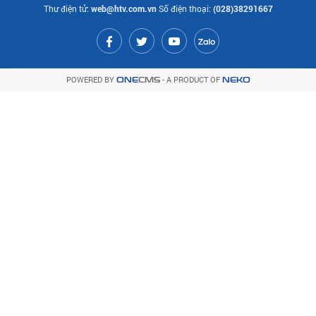
Thư điện tử:
web@htv.com.vn
Số điện thoại:
(028)38291667
POWERED BY
- A PRODUCT OF
ONE
CMS
NEKO