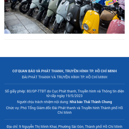
CƠ QUAN BÁO VÀ PHÁT THANH, TRUYỀN HÌNH TP. HỒ CHÍ MINH
ĐÀI PHÁT THANH VÀ TRUYỀN HÌNH TP. HỒ CHÍ MINH
Số giấy phép: 80/GP-TTĐT do Cục Phát thanh, Truyền hình và Thông tin điện
tử cấp ngày 19/5/2023
Người chịu trách nhiệm nội dung:
Nhà báo Thái Thành Chung
Chức vụ: Phó Tổng Giám đốc Đài Phát thanh và Truyền hình Thành phố Hồ
Chí Minh
Địa chỉ: 9 Nguyễn Thị Minh Khai, Phường Sài Gòn, Thành phố Hồ Chí Minh