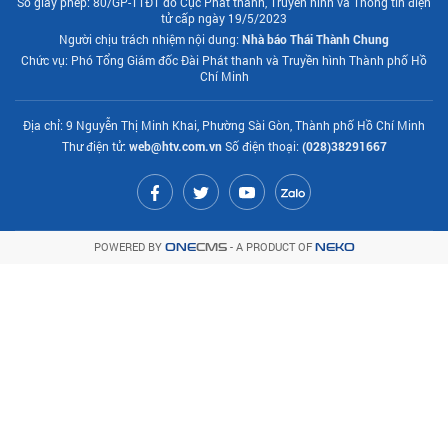
Số giấy phép: 80/GP-TTĐT do Cục Phát thanh, Truyền hình và Thông tin điện
tử cấp ngày 19/5/2023
Người chịu trách nhiệm nội dung:
Nhà báo Thái Thành Chung
Chức vụ: Phó Tổng Giám đốc Đài Phát thanh và Truyền hình Thành phố Hồ
Chí Minh
Địa chỉ: 9 Nguyễn Thị Minh Khai, Phường Sài Gòn, Thành phố Hồ Chí Minh
Thư điện tử:
web@htv.com.vn
Số điện thoại:
(028)38291667
POWERED BY
- A PRODUCT OF
ONE
CMS
NEKO