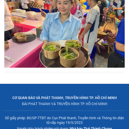
CƠ QUAN BÁO VÀ PHÁT THANH, TRUYỀN HÌNH TP. HỒ CHÍ MINH
ĐÀI PHÁT THANH VÀ TRUYỀN HÌNH TP. HỒ CHÍ MINH
Số giấy phép: 80/GP-TTĐT do Cục Phát thanh, Truyền hình và Thông tin điện
tử cấp ngày 19/5/2023
Người chịu trách nhiệm nội dung:
Nhà báo Thái Thành Chung