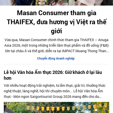
Masan Consumer tham gia
THAIFEX, đưa hương vị Việt ra thế
giới
Vừa qua, Masan Consumer chính thức tham gia THAIFEX – Anuga
Asia 2026, một trong những triển lãm thực phẩm và đồ uống (F&B)
lớn tại châu Á và thế giới, diễn ra tại IMPACT Muang Thong Thani,
Bangkok, Thái Lan.
Chuyển động doanh nghiệp
Lễ hội Văn hóa Ẩm thực 2026: Giữ khách ở lại lâu
hơn
Với nhiều hoạt động trải nghiệm, từ ẩm thực, giải trí, thưởng thức
nghệ thuật, làng nghề, hội thi chuyên môn... Lễ hội Văn hóa Ẩm
thực - Món ngon Saigontourist Group 2026 mang đến cho du
khách và khách tham dự nhiều khám phá mới, ở lại với lễ hội lâu
hơn và chi tiền nhiều hơn.