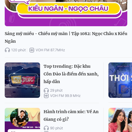
Sáng mỹ miều - Chiều mỹ mãn | Tập 1082: Ngọc Châu x Kiều
Ngân
120 phút
VOH FM 87.7MHz
Top trending: Đặc khu
Côn Đảo là điểm đến xanh,
hấp dẫn
29 phút
VOH FM 99.9 MHz
Hành trình cảm xúc: Về An
Giang có gì?
90 phút