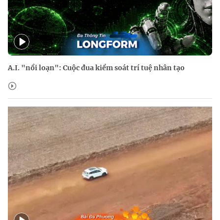
A.I. "nổi loạn": Cuộc đua kiểm soát trí tuệ nhân tạo