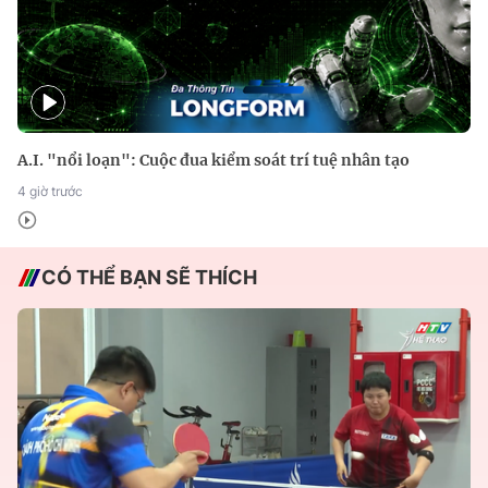
A.I. "nổi loạn": Cuộc đua kiểm soát trí tuệ nhân tạo
4 giờ trước
CÓ THỂ BẠN SẼ THÍCH