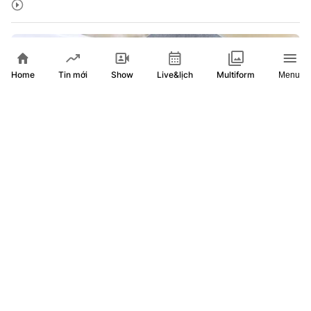
Home
Show
Live&lịch
Tin mới
Multiform
Menu
Nhật Bản tưởng niệm 81 năm vụ ném bom nguyên tử ở
Hiroshima