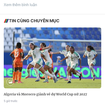
Xem thêm bình luận
TIN CÙNG CHUYÊN MỤC
Algeria và Morocco giành vé dự World Cup nữ 2027
5 giờ trước