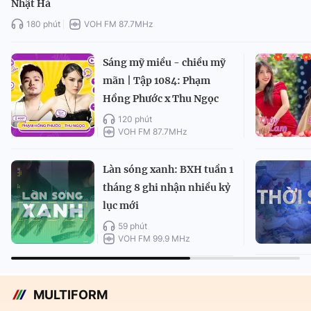
Nhật Hà
180 phút
VOH FM 87.7MHz
Sáng mỹ miều - chiều mỹ
mãn | Tập 1084: Phạm
Hồng Phước x Thu Ngọc
120 phút
VOH FM 87.7MHz
Làn sóng xanh: BXH tuần 1
tháng 8 ghi nhận nhiều kỷ
lục mới
59 phút
VOH FM 99.9 MHz
MULTIFORM