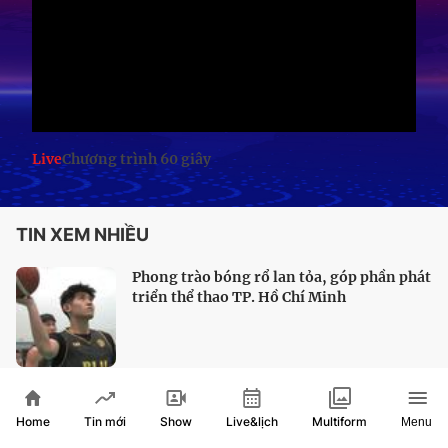
Live
Chương trình 60 giây
TIN XEM NHIỀU
Phong trào bóng rổ lan tỏa, góp phần phát
triển thể thao TP. Hồ Chí Minh
Bóng bàn TP. Hồ Chí Minh sẵn sàng chinh
Home
Show
Live&lịch
Tin mới
Multiform
Menu
phục huy chương vàng Đại hội 2026