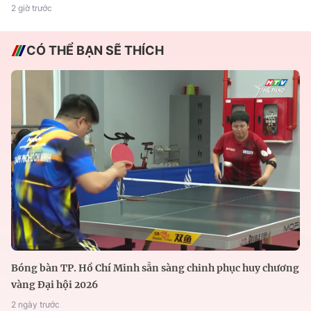
2 giờ trước
CÓ THỂ BẠN SẼ THÍCH
Bóng bàn TP. Hồ Chí Minh sẵn sàng chinh phục huy chương
vàng Đại hội 2026
2 ngày trước