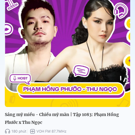
Sáng mỹ miều - Chiều mỹ mãn | Tập 1083: Phạm Hồng
Phước x Thu Ngọc
180 phút
VOH FM 87.7MHz