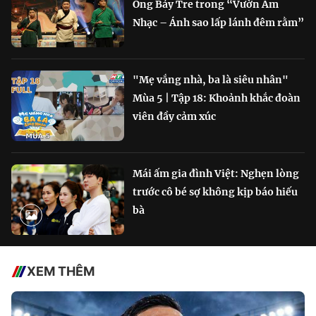
Ông Bảy Tre trong “Vườn Âm
Nhạc – Ánh sao lấp lánh đêm rằm”
"Mẹ vắng nhà, ba là siêu nhân"
Mùa 5 | Tập 18: Khoảnh khắc đoàn
viên đầy cảm xúc
Mái ấm gia đình Việt: Nghẹn lòng
trước cô bé sợ không kịp báo hiếu
bà
XEM THÊM