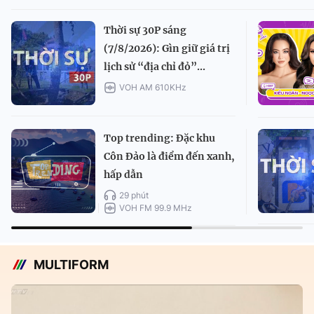
Thời sự 30P sáng
(7/8/2026): Gìn giữ giá trị
lịch sử “địa chỉ đỏ”...
VOH AM 610KHz
Top trending: Đặc khu
Côn Đảo là điểm đến xanh,
hấp dẫn
29 phút
VOH FM 99.9 MHz
MULTIFORM