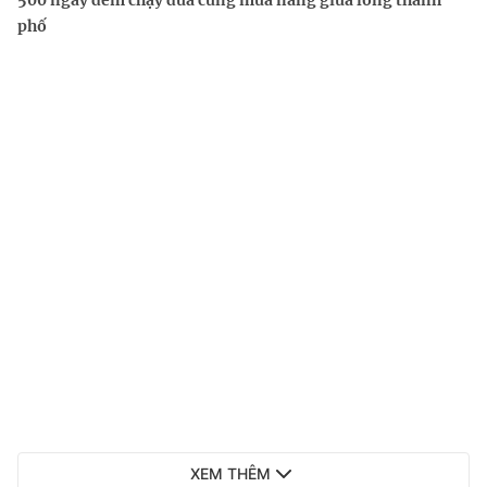
500 ngày đêm chạy đua cùng mưa nắng giữa lòng thành
phố
XEM THÊM