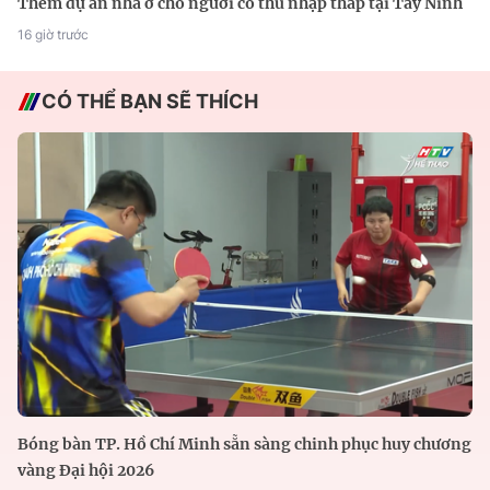
Thêm dự án nhà ở cho người có thu nhập thấp tại Tây Ninh
16 giờ trước
CÓ THỂ BẠN SẼ THÍCH
Bóng bàn TP. Hồ Chí Minh sẵn sàng chinh phục huy chương
vàng Đại hội 2026