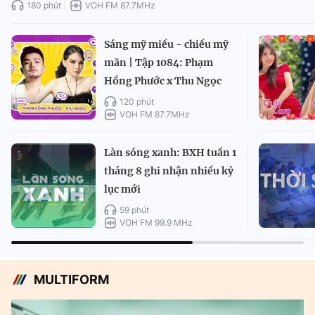
180 phút
VOH FM 87.7MHz
Sáng mỹ miều - chiều mỹ
mãn | Tập 1084: Phạm
Hồng Phước x Thu Ngọc
120 phút
VOH FM 87.7MHz
Làn sóng xanh: BXH tuần 1
tháng 8 ghi nhận nhiều kỷ
lục mới
59 phút
VOH FM 99.9 MHz
MULTIFORM