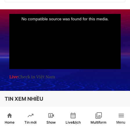
Live
Check in Việt Nam
TIN XEM NHIỀU
Phong trào bóng rổ lan tỏa, góp phần phát
triển thể thao TP. Hồ Chí Minh
Home
Show
Live&lịch
Tin mới
Multiform
Menu