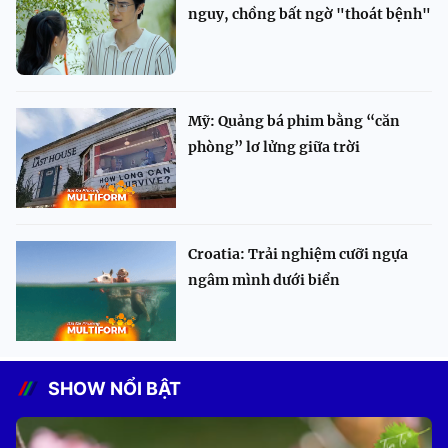
nguy, chồng bất ngờ "thoát bệnh"
Mỹ: Quảng bá phim bằng “căn
phòng” lơ lửng giữa trời
Croatia: Trải nghiệm cưỡi ngựa
ngâm mình dưới biển
SHOW NỔI BẬT