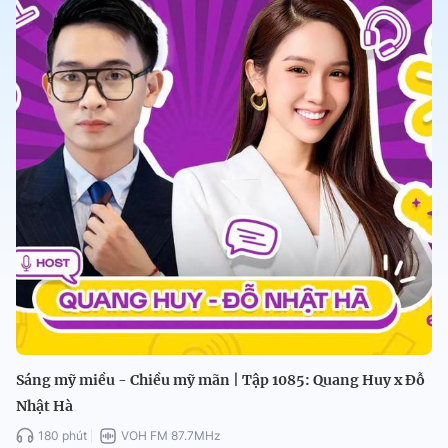
Sáng mỹ miều - Chiều mỹ mãn | Tập 1085: Quang Huy x Đỗ
Nhật Hà
180 phút
VOH FM 87.7MHz