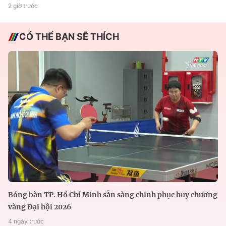
2 giờ trước
CÓ THỂ BẠN SẼ THÍCH
Bóng bàn TP. Hồ Chí Minh sẵn sàng chinh phục huy chương
vàng Đại hội 2026
4 ngày trước