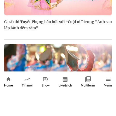
Ca sĩ nhí Tuyết Phụng háo hức với “Cuội ơi” trong “Ánh sao
lấp lánh đêm rằm”
Home
Show
Live&lịch
Tin mới
Multiform
Menu