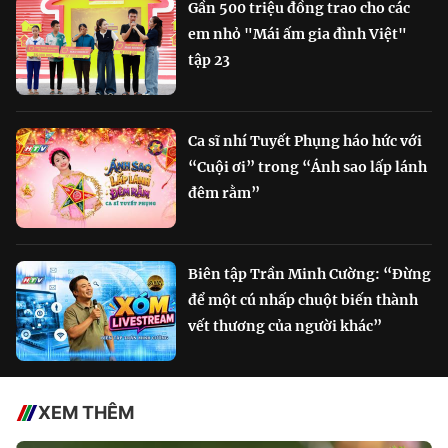
Gần 500 triệu đồng trao cho các
em nhỏ "Mái ấm gia đình Việt"
tập 23
Ca sĩ nhí Tuyết Phụng háo hức với
“Cuội ơi” trong “Ánh sao lấp lánh
đêm rằm”
Biên tập Trần Minh Cường: “Đừng
để một cú nhấp chuột biến thành
vết thương của người khác”
XEM THÊM