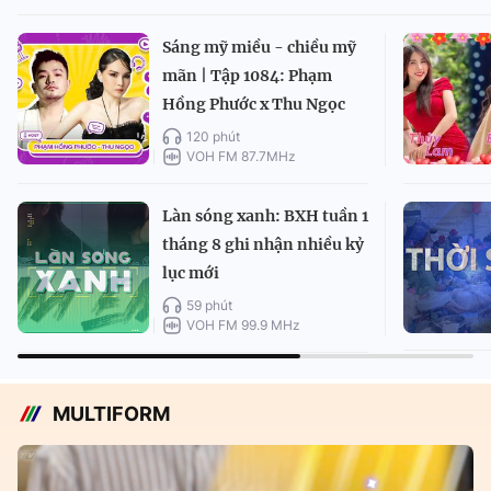
Sáng mỹ miều - chiều mỹ
mãn | Tập 1084: Phạm
Hồng Phước x Thu Ngọc
120 phút
VOH FM 87.7MHz
Làn sóng xanh: BXH tuần 1
tháng 8 ghi nhận nhiều kỷ
lục mới
59 phút
VOH FM 99.9 MHz
MULTIFORM