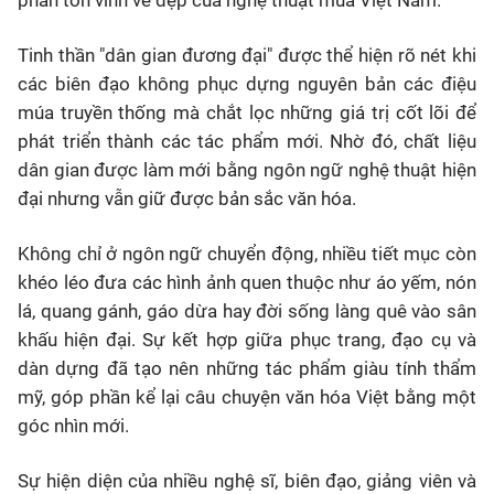
phần tôn vinh vẻ đẹp của nghệ thuật múa Việt Nam.
Tinh thần "dân gian đương đại" được thể hiện rõ nét khi
các biên đạo không phục dựng nguyên bản các điệu
múa truyền thống mà chắt lọc những giá trị cốt lõi để
phát triển thành các tác phẩm mới. Nhờ đó, chất liệu
dân gian được làm mới bằng ngôn ngữ nghệ thuật hiện
đại nhưng vẫn giữ được bản sắc văn hóa.
Không chỉ ở ngôn ngữ chuyển động, nhiều tiết mục còn
khéo léo đưa các hình ảnh quen thuộc như áo yếm, nón
lá, quang gánh, gáo dừa hay đời sống làng quê vào sân
khấu hiện đại. Sự kết hợp giữa phục trang, đạo cụ và
dàn dựng đã tạo nên những tác phẩm giàu tính thẩm
mỹ, góp phần kể lại câu chuyện văn hóa Việt bằng một
góc nhìn mới.
Sự hiện diện của nhiều nghệ sĩ, biên đạo, giảng viên và