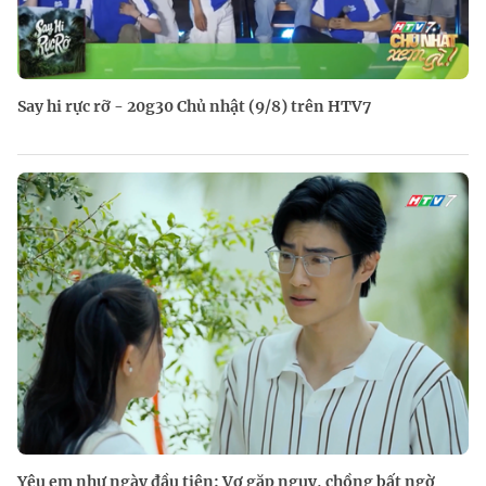
Say hi rực rỡ - 20g30 Chủ nhật (9/8) trên HTV7
Yêu em như ngày đầu tiên: Vợ gặp nguy, chồng bất ngờ