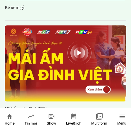
Bé xem gì
Mái ấm gia đình Việt
Home
Show
Live&lịch
Tin mới
Multiform
Menu