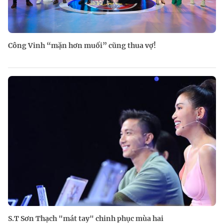
Công Vinh “mặn hơn muối” cũng thua vợ!
S.T Sơn Thạch "mát tay" chinh phục mùa hai