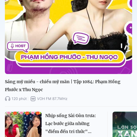
Sáng mỹ miều - chiều mỹ mãn | Tập 1084: Phạm Hồng
Phước x Thu Ngọc
120 phút
VOH FM 87.7MHz
Nhịp sống Sài Gòn trưa:
Lạc bước giữa những
"điểm đến tri thức"...