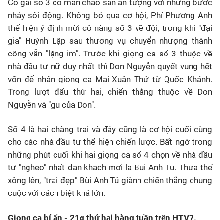
Cô gái số 3 có màn chào sân ấn tượng với những bước
nhảy sôi động. Không bỏ qua cơ hội, Phí Phương Anh
thể hiện ý định mời cô nàng số 3 về đội, trong khi "đại
gia" Huỳnh Lập sau thương vụ chuyển nhượng thành
công vẫn "lặng im". Trước khi giọng ca số 3 thuộc về
nhà đầu tư nữ duy nhất thì Don Nguyễn quyết vung hết
vốn để nhận giọng ca Mai Xuân Thứ từ Quốc Khánh.
Trong lượt đấu thứ hai, chiến thắng thuộc về Don
Nguyễn và "gu của Don".
Số 4 là hai chàng trai và đây cũng là cơ hội cuối cùng
cho các nhà đầu tư thể hiện chiến lược. Bất ngờ trong
những phút cuối khi hai giọng ca số 4 chọn về nhà đầu
tư "nghèo" nhất dàn khách mời là Bùi Anh Tú. Thừa thế
xông lên, "trai đẹp" Bùi Anh Tú giành chiến thắng chung
cuộc với cách biệt khá lớn.
Giọng ca bí ẩn - 21g thứ hai hàng tuần trên HTV7.