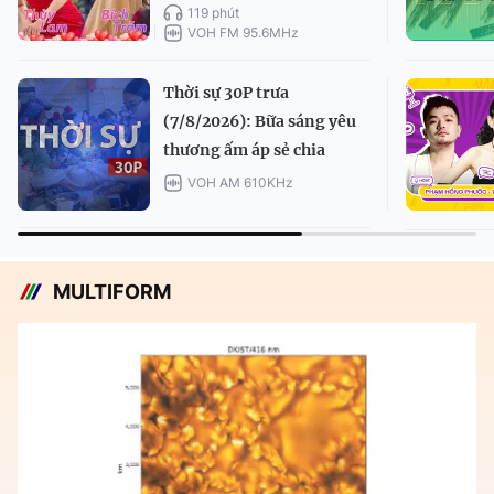
119 phút
VOH FM 95.6MHz
Thời sự 30P trưa
(7/8/2026): Bữa sáng yêu
thương ấm áp sẻ chia
VOH AM 610KHz
MULTIFORM