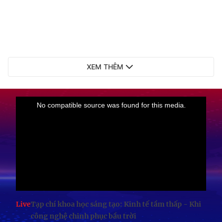
XEM THÊM
Live
Tạp chí khoa học sáng tạo: Kinh tế tầm thấp - Khi
công nghệ chinh phục bầu trời