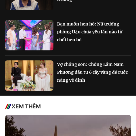
Bạn muốn hẹn hò: Nữ trưởng
phòng U40 chưa yêu lần nào từ
chối hẹn hò
Vợ chồng son: Chồng Lâm Nam
Phương đầu tư 6 cây vàng để rước
nàng về dinh
XEM THÊM