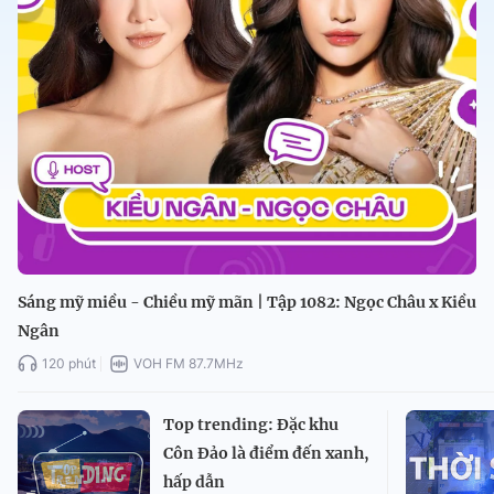
Sáng mỹ miều - Chiều mỹ mãn | Tập 1082: Ngọc Châu x Kiều
Ngân
120 phút
VOH FM 87.7MHz
Top trending: Đặc khu
Côn Đảo là điểm đến xanh,
hấp dẫn