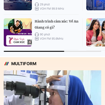
29 phút
VOH FM 99.9 MHz
Hành trình cảm xúc: Về An
Giang có gì?
90 phút
VOH FM 95.6MHz
MULTIFORM