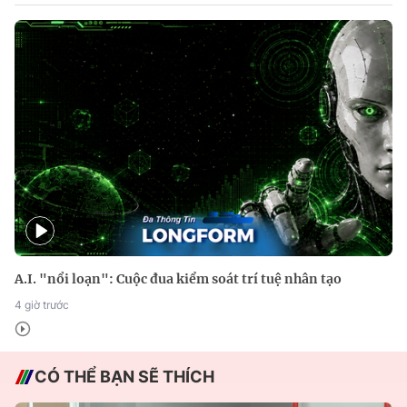
A.I. "nổi loạn": Cuộc đua kiểm soát trí tuệ nhân tạo
4 giờ trước
CÓ THỂ BẠN SẼ THÍCH