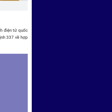
nh điện tử quốc
ịnh 337 về hợp
Vươn khơi - Ngày 24/7/2026 |
Doanh nghiệp điều chỉnh giờ
cao điểm sử dụng điện