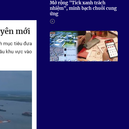
Mở rộng "Tick xanh trách
nhiệm", minh bạch chuỗi cung
ứng
uyên mới
nh mục tiêu đưa
đầu khu vực vào
Vươn Khơi - Ngày 1/8/2026 |
Ngành Thuế triển khai chiến
dịch "Làm sạch mã số thuế"