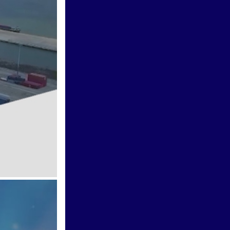
Vươn khơi - Ngày 31/7/2026 |
Kỳ vọng hạ tầng tạo đột phá,
giảm chi phí logistics.
Vươn khơi - Ngày 30/7/2026 |
Quy định mới về phân loại hàng
hóa xuất khẩu