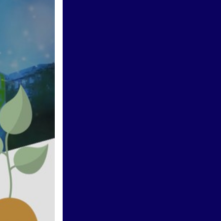
Vươn khơi - Ngày 29/7/2026 |
Phê duyệt Chiến lược quốc gia
về chuyển đổi số
Vươn khơi - Ngày 26/7/2026 |
Ngành thuế đẩy mạnh chuyển
đổi số, tinh gọn thủ tục