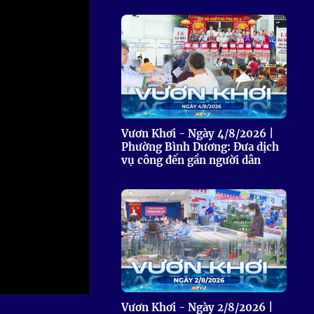
 Thể thao
c đua xe đạp
 Truyền hình
c đua offroad
V
 Games 33
Vươn Khơi - Ngày 4/8/2026 |
Phường Bình Dương: Đưa dịch
vụ công đến gần người dân
Vươn Khơi - Ngày 2/8/2026 |