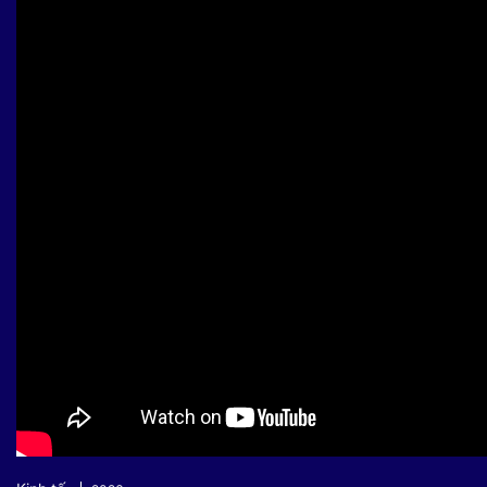
Sự kiện quan tâm
Chuyên đề
HTV Show
Không gian văn hóa
Thành phố
Hồ Chí Minh
ngủ
Chuyển đổi số
Chậm
Bé xem gì
Mái ấm gia
Việt
Các show 
Các chương
khác