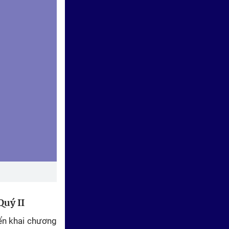
Vươn khơi - Ngày 23/7/2026 |
Chính sách thuế tiếp sức doanh
nghiệp phục hồi sản xuất
Vươn khơi - Ngày 22/7/2026 |
Tăng tốc cấp mã số vùng trồng
sầu riêng
Quý II
iển khai chương