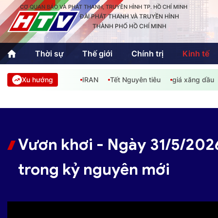
CƠ QUAN BÁO VÀ PHÁT THANH, TRUYỀN HÌNH TP. HỒ CHÍ MINH
ĐÀI PHÁT THANH VÀ TRUYỀN HÌNH
THÀNH PHỐ HỒ CHÍ MINH
Thời sự
Thế giới
Chính trị
Kinh tế
Xu hướng
IRAN
Tết Nguyên tiêu
giá xăng dầu
Thời sự
Thể thao
Văn hóa - G
Trong nước
Trong nướ
Quốc tế
Quốc tế
Vươn khơi - Ngày 31/5/2026
An Sinh
Sách hay cuối tuần
Thế giới
trong kỷ nguyên mới
Kinh doanh
Công nghệ
Phóng sự