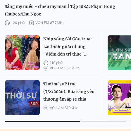
Sáng mỹ miều - chiều mỹ mãn | Tập 1084: Phạm Hồng
Phước x Thu Ngọc
120 phút
VOH FM 87.7MHz
Nhịp sống Sài Gòn trưa:
Lạc bước giữa những
"điểm đến tri thức"...
119 phút
VOH FM 95.6MHz
Thời sự 30P trưa
(7/8/2026): Bữa sáng yêu
thương ấm áp sẻ chia
VOH AM 610KHz