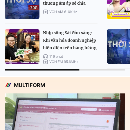
thương ấm áp sẻ chia
VOH AM 610KHz
Nhịp sống Sài Gòn sáng:
Khi văn hóa doanh nghiệp
hiện diện trên bảng lương
119 phút
VOH FM 95.6MHz
MULTIFORM