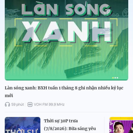
Làn sóng xanh: BXH tuần 1 tháng 8 ghi nhận nhiều kỷ lục
mới
59 phút
VOH FM 99.9 MHz
Thời sự 30P trưa
(7/8/2026): Bữa sáng yêu