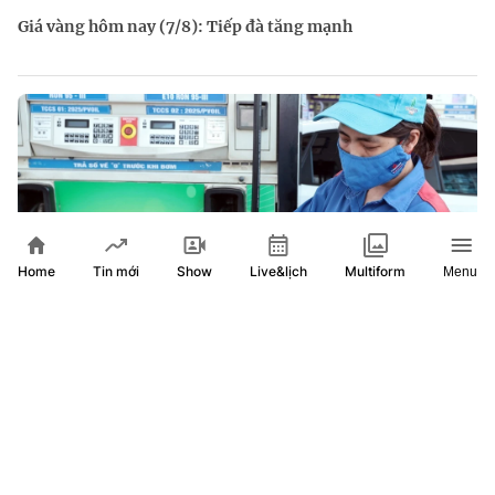
Giá vàng hôm nay (7/8): Tiếp đà tăng mạnh
Home
Show
Live&lịch
Tin mới
Multiform
Menu
Xăng dầu trong nước đồng loạt giảm, E10RON95-III xuống
còn 22.324 đồng/lít