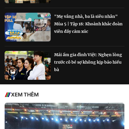
"Mẹ vắng nhà, ba là siêu nhân"
Mùa 5 | Tập 18: Khoảnh khắc đoàn
viên đầy cảm xúc
Mái ấm gia đình Việt: Nghẹn lòng
trước cô bé sợ không kịp báo hiếu
bà
XEM THÊM