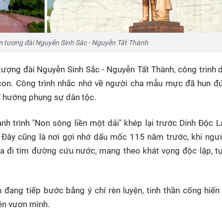
 tượng đài Nguyễn Sinh Sắc - Nguyễn Tất Thành
tượng đài Nguyễn Sinh Sắc - Nguyễn Tất Thành, công trình 
 con. Công trình nhắc nhớ về người cha mẫu mực đã hun đ
hí hướng phụng sự dân tộc.
h trình "Non sông liền một dải" khép lại trước Dinh Độc L
 Đây cũng là nơi gợi nhớ dấu mốc 115 năm trước, khi ngư
ra đi tìm đường cứu nước, mang theo khát vọng độc lập, 
đang tiếp bước bằng ý chí rèn luyện, tinh thần cống hiến
ên vươn mình.