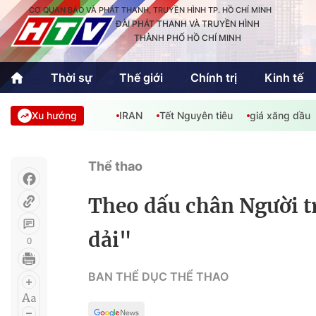
CƠ QUAN BÁO VÀ PHÁT THANH, TRUYỀN HÌNH TP. HỒ CHÍ MINH
ĐÀI PHÁT THANH VÀ TRUYỀN HÌNH
THÀNH PHỐ HỒ CHÍ MINH
Thời sự
Thế giới
Chính trị
Kinh tế
Xu hướng
IRAN
Tết Nguyên tiêu
giá xăng dầu
Thời sự
Thể thao
Văn hóa - G
Trong nước
Trong nướ
Thể thao
Quốc tế
Quốc tế
Theo dấu chân Người t
An Sinh
Sách hay cuối tuần
Thế giới
dải"
0
Kinh doanh
Công nghệ
Phóng sự
BAN THỂ DỤC THỂ THAO