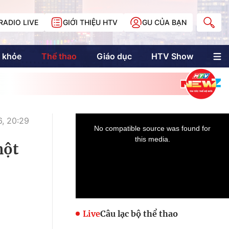
RADIO LIVE
GIỚI THIỆU HTV
GU CỦA BẠN
 khỏe
Thể thao
Giáo dục
HTV Show
nh trị
Multimedia
Multiform
Longform
NewZgraphic
, 20:29
Doanh nhân Sài
Gòn
một
Các trang liên kết
Live
Câu lạc bộ thể thao