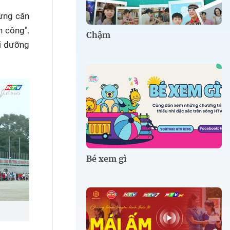
từng căn
h công".
Chậm
ôi dưỡng
Bé xem gì