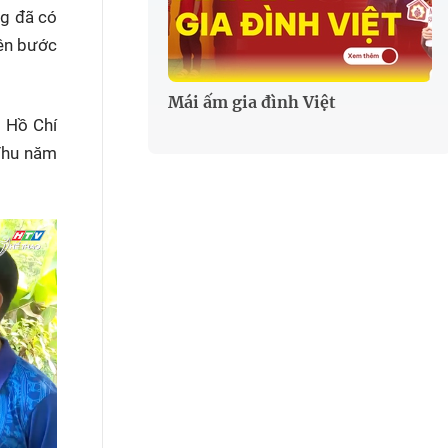
ng đã có
iên bước
Mái ấm gia đình Việt
h Hồ Chí
Thu năm