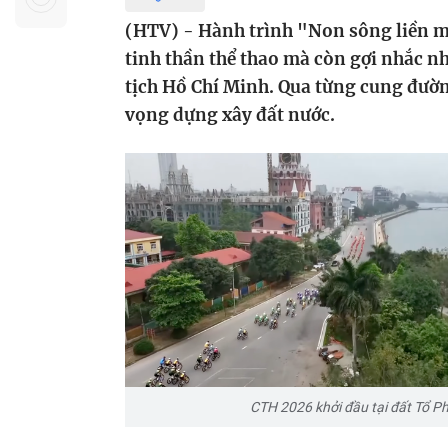
Sự kiện quan tâm
Chuyên đề
HTV Show
(HTV) - Hành trình "Non sông liền mộ
Không gian văn hóa
Thành phố
tinh thần thể thao mà còn gợi nhắc nh
Hồ Chí Minh
ngủ
tịch Hồ Chí Minh. Qua từng cung đường
vọng dựng xây đất nước.
Chuyển đổi số
Chậm
Bé xem gì
Mái ấm gia
Việt
Các show 
Các chương
khác
CTH 2026 khởi đầu tại đất Tổ P