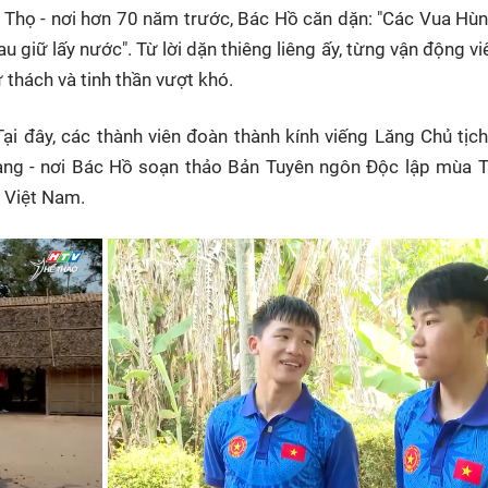
ú Thọ - nơi hơn 70 năm trước, Bác Hồ căn dặn: "Các Vua Hù
 giữ lấy nước". Từ lời dặn thiêng liêng ấy, từng vận động v
ử thách và tinh thần vượt khó.
ại đây, các thành viên đoàn thành kính viếng Lăng Chủ tịc
ang - nơi Bác Hồ soạn thảo Bản Tuyên ngôn Độc lập mùa 
 Việt Nam.