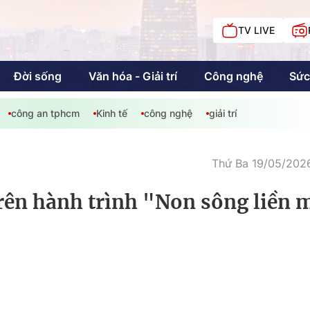
TV LIVE
Đời sống
Văn hóa - Giải trí
Công nghệ
Sức
công an tphcm
Kinh tế
công nghệ
giải trí
iải trí
Giáo dục
Kinh tế
Chí
c
Thứ Ba 19/05/2026
rên hành trình "Non sông liền 
Sức khỏe
Đời sống
Khán giả HTV
Chuyện chúng tôi