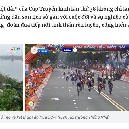
HTV Phim
HTV Sự kiện
HTV
t dải" của Cúp Truyền hình lần thứ 38 không chỉ la
 không
Phim truyền hình
Made By Vietnam
Cuộ
ững dấu son lịch sử gắn với cuộc đời và sự nghiệp c
Cúp
, đoàn đua tiếp nối tinh thần rèn luyện, cống hiến 
Phim tài liệu
Ngày hội HTV
Cuộ
Innovation Fest
HT
Chung một tấm
SEA
 đình
lòng
khác
 trình
hú Thọ và kết thúc vào trưa 30/4 trước Hội trường Thống Nhất