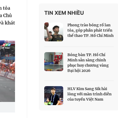
 Thể thao
n tỏa
TIN XEM NHIỀU
c đua xe đạp
ủa Chủ
 Truyền hình
và khát
Phong trào bóng rổ lan
c đua offroad
tỏa, góp phần phát triển
thể thao TP. Hồ Chí Minh
V
 Games 33
Bóng bàn TP. Hồ Chí
Minh sẵn sàng chinh
phục huy chương vàng
Đại hội 2026
HLV Kim Sang Sik hài
lòng với màn trình diễn
của tuyển Việt Nam