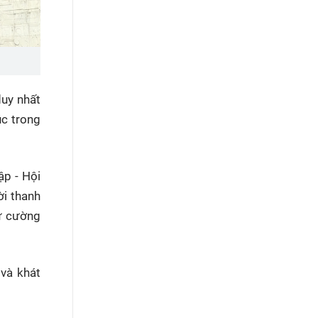
duy nhất
úc trong
ập - Hội
ời thanh
tự cường
 và khát