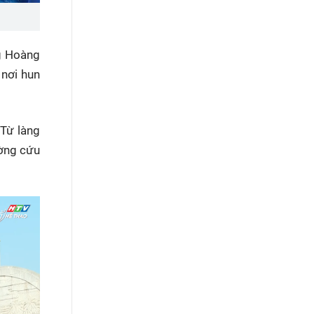
g Hoàng
 nơi hun
 Từ làng
ường cứu