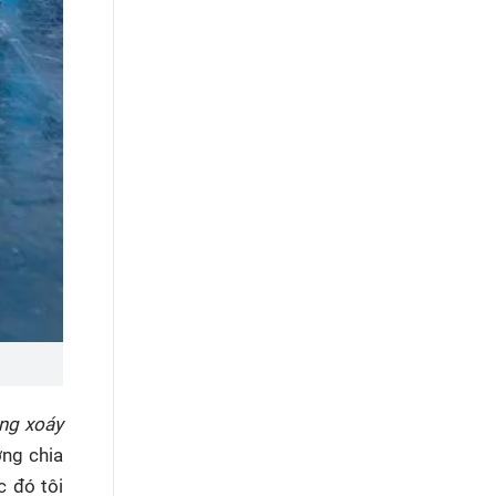
òng xoáy
ờng chia
 đó tôi