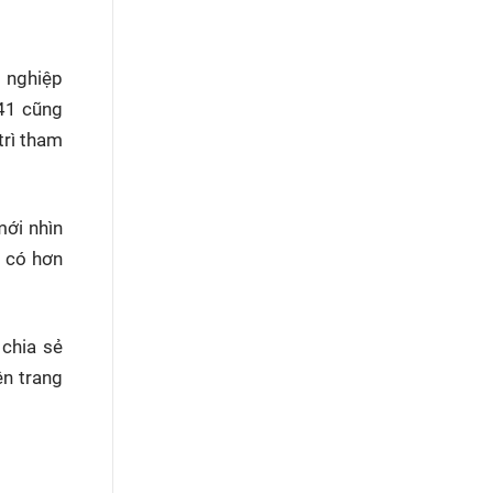
t nghiệp
 41 cũng
trì tham
mới nhìn
” có hơn
 chia sẻ
ên trang