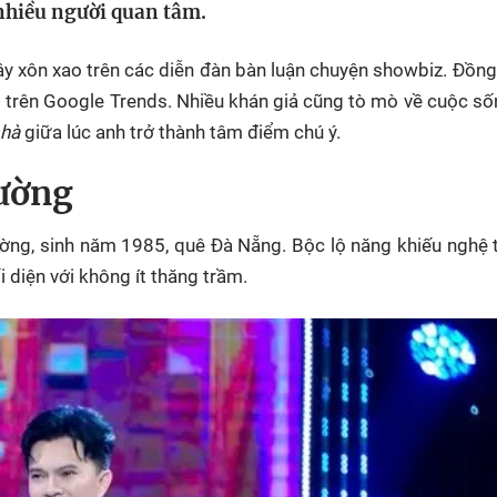
 nhiều người quan tâm.
HTV Phim
HTV Sự kiện
HTV
 không
Phim truyền hình
Made By Vietnam
Cuộ
 xôn xao trên các diễn đàn bàn luận chuyện showbiz. Đồng 
Cúp
Phim tài liệu
Ngày hội HTV
t trên Google Trends. Nhiều khán giả cũng tò mò về cuộc s
Cuộ
 hà
giữa lúc anh trở thành tâm điểm chú ý.
Innovation Fest
HT
ường
Chung một tấm
SEA
 đình
lòng
g, sinh năm 1985, quê Đà Nẵng. Bộc lộ năng khiếu nghệ t
diện với không ít thăng trầm.
khác
 trình