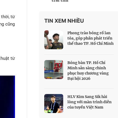
trái tim
 Thể thao
c đua xe đạp
thời, từ
 Truyền hình
TIN XEM NHIỀU
ống cũng
c đua offroad
Phong trào bóng rổ lan
V
tỏa, góp phần phát triển
thể thao TP. Hồ Chí Minh
 Games 33
huật từ
Bóng bàn TP. Hồ Chí
Minh sẵn sàng chinh
phục huy chương vàng
Đại hội 2026
HLV Kim Sang Sik hài
lòng với màn trình diễn
của tuyển Việt Nam