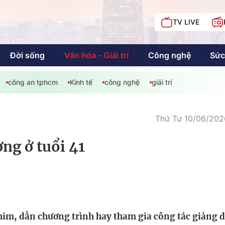
TV LIVE
Đời sống
Văn hóa - Giải trí
Công nghệ
Sức
công an tphcm
Kinh tế
công nghệ
giải trí
iải trí
Giáo dục
Kinh tế
Chí
c
Thứ Tư 10/06/2026
ng ở tuổi 41
Sức khỏe
Đời sống
Khán giả HTV
Chuyện chúng tôi
im, dẫn chương trình hay tham gia công tác giảng d