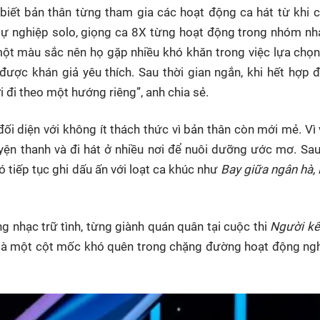
iết bản thân từng tham gia các hoạt động ca hát từ khi 
n sự nghiệp solo, giọng ca 8X từng hoạt động trong nhóm n
t màu sắc nên họ gặp nhiều khó khăn trong việc lựa chọn
được khán giả yêu thích. Sau thời gian ngắn, khi hết hợp 
 đi theo một hướng riêng”, anh chia sẻ.
 diện với không ít thách thức vì bản thân còn mới mẻ. Vì 
uyện thanh và đi hát ở nhiều nơi để nuôi dưỡng ước mơ. Sa
ó tiếp tục ghi dấu ấn với loạt ca khúc như
Bay giữa ngân hà, 
g nhạc trữ tình, từng giành quán quân tại cuộc thi
Người kể
là một cột mốc khó quên trong chặng đường hoạt động ngh