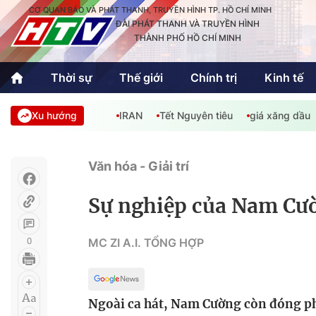
CƠ QUAN BÁO VÀ PHÁT THANH, TRUYỀN HÌNH TP. HỒ CHÍ MINH
ĐÀI PHÁT THANH VÀ TRUYỀN HÌNH
THÀNH PHỐ HỒ CHÍ MINH
Thời sự
Thế giới
Chính trị
Kinh tế
Xu hướng
IRAN
Tết Nguyên tiêu
giá xăng dầu
Thời sự
Thể thao
Văn hóa - G
Trong nước
Trong nướ
Văn hóa - Giải trí
Quốc tế
Quốc tế
Sự nghiệp của Nam Cườ
An Sinh
Sách hay cuối tuần
Thế giới
0
MC ZI A.I. TỔNG HỢP
Kinh doanh
Công nghệ
Phóng sự
Ngoài ca hát, Nam Cường còn đóng ph