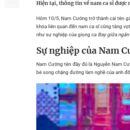
Hiện tại, thông tin về nam ca sĩ được
Sự kiện quan tâm
Chuyên đề
HTV Show
Không gian văn hóa
Thành phố
Hôm 10/5, Nam Cường trở thành cái tên gây
Hồ Chí Minh
ngủ
khóa liên quan đến nam ca sĩ cũng tăng vọ
Chuyển đổi số
Chậm
như sự nghiệp của giọng ca
Bay giữa ngân
Bé xem gì
Sự nghiệp của Nam C
Mái ấm gia
Việt
Nam Cường tên đầy đủ là Nguyễn Nam Cườn
bé song chặng đường làm nghề của anh đối 
Các show 
Các chương
khác