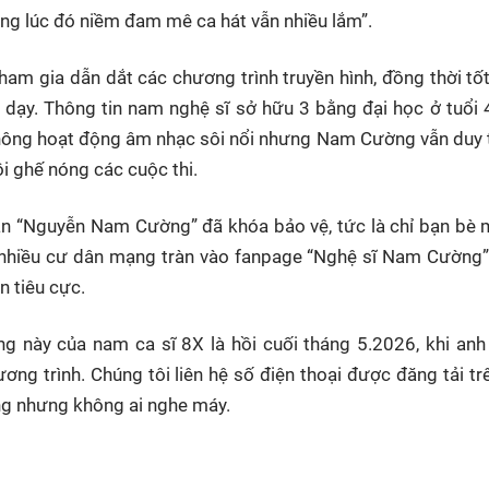
hưng lúc đó niềm đam mê ca hát vẫn nhiều lắm”.
am gia dẫn dắt các chương trình truyền hình, đồng thời tố
 dạy. Thông tin nam nghệ sĩ sở hữu 3 bằng đại học ở tuổi
hông hoạt động âm nhạc sôi nổi nhưng Nam Cường vẫn duy 
ồi ghế nóng các cuộc thi.
ân “Nguyễn Nam Cường” đã khóa bảo vệ, tức là chỉ bạn bè 
, nhiều cư dân mạng tràn vào fanpage “Nghệ sĩ Nam Cường
n tiêu cực.
ng này của nam ca sĩ 8X là hồi cuối tháng 5.2026, khi anh
ng trình. Chúng tôi liên hệ số điện thoại được đăng tải tr
ng nhưng không ai nghe máy.