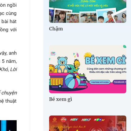
còn ngồi
hạc cùng
 bài hát
Chậm
đồng với
vậy, anh
u 5 năm,
Khó, Lời
 chuyện
Bé xem gì
ệ thuật