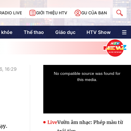
RADIO LIVE
GIỚI THIỆU HTV
GU CỦA BẠN
 khỏe
Thể thao
Giáo dục
HTV Show
nh trị
Multimedia
Multiform
Longform
NewZgraphic
, 16:29
Doanh nhân Sài
Gòn
Các trang liên kết
Live
Vườn âm nhạc: Phép màu từ
ạy.