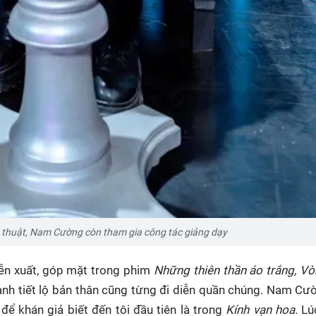
 thuật, Nam Cường còn tham gia công tác giảng dạy
ễn xuất, góp mặt trong phim
Những thiên thần áo trắng, V
 anh tiết lộ bản thân cũng từng đi diễn quần chúng. Nam Cư
để khán giả biết đến tôi đầu tiên là trong
Kính vạn hoa.
Lúc