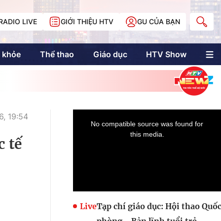
RADIO LIVE
GIỚI THIỆU HTV
GU CỦA BẠN
 khỏe
Thể thao
Giáo dục
HTV Show
nh trị
Multimedia
Multiform
Longform
NewZgraphic
, 19:54
Doanh nhân Sài
Gòn
 tế
Các trang liên kết
Live
Tạp chí giáo dục: Hội thao Quố