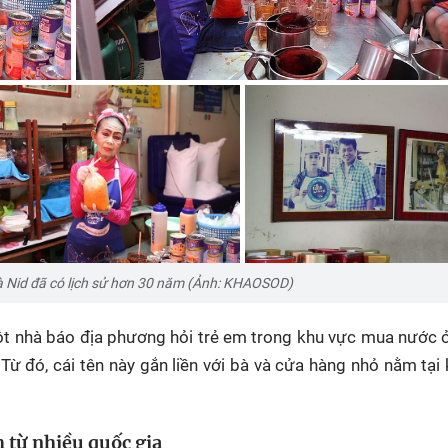
 Nid đã có lịch sử hơn 30 năm (Ảnh: KHAOSOD)
một nhà báo địa phương hỏi trẻ em trong khu vực mua nước 
 Từ đó, cái tên này gắn liền với bà và cửa hàng nhỏ nằm tại
h từ nhiều quốc gia