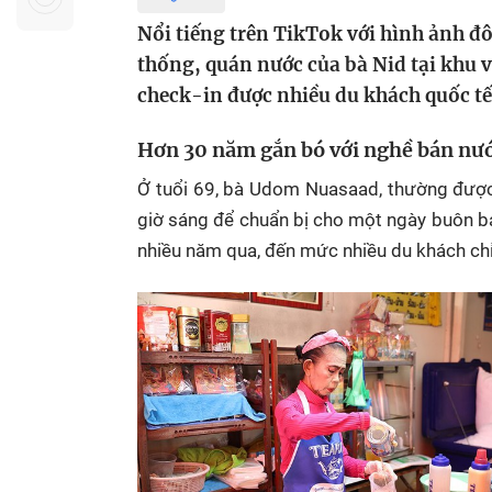
Sự kiện quan tâm
Chuyên đề
HTV Show
Nổi tiếng trên TikTok với hình ảnh đô
Không gian văn hóa
Thành phố
thống, quán nước của bà Nid tại khu
Hồ Chí Minh
ngủ
check-in được nhiều du khách quốc tế
Chuyển đổi số
Chậm
Hơn 30 năm gắn bó với nghề bán nướ
Bé xem gì
Ở tuổi 69, bà Udom Nuasaad, thường được 
Mái ấm gia
giờ sáng để chuẩn bị cho một ngày buôn bá
Việt
nhiều năm qua, đến mức nhiều du khách chỉ 
Các show 
Các chương
khác