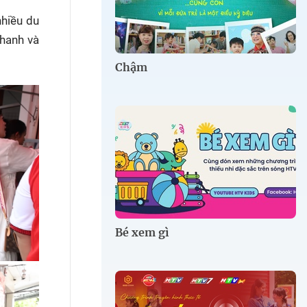
nhiều du
chanh và
Chậm
Bé xem gì