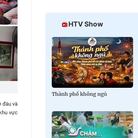
HTV Show
Thành phố không ngủ
ở đâu và
 khu vực