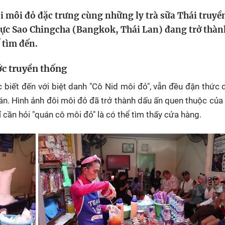
HTV Phim
HTV Sự kiện
HTV
i môi đỏ đặc trưng cùng những ly trà sữa Thái truyề
 không
Phim truyền hình
Made By Vietnam
Cuộ
 vực Sao Chingcha (Bangkok, Thái Lan) đang trở thà
Cúp
 tìm đến.
Phim tài liệu
Ngày hội HTV
Cuộ
Innovation Fest
c truyền thống
HT
Chung một tấm
biết đến với biệt danh "Cô Nid môi đỏ", vẫn đều đặn thức 
SEA
 đình
lòng
n. Hình ảnh đôi môi đỏ đã trở thành dấu ấn quen thuộc của
cần hỏi "quán cô môi đỏ" là có thể tìm thấy cửa hàng.
khác
 trình