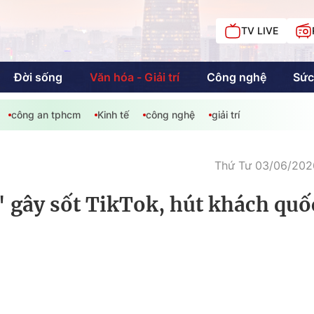
TV LIVE
Đời sống
Văn hóa - Giải trí
Công nghệ
Sức
công an tphcm
Kinh tế
công nghệ
giải trí
iải trí
Giáo dục
Kinh tế
Chí
c
Thứ Tư 03/06/2026
 gây sốt TikTok, hút khách quốc
Sức khỏe
Đời sống
Khán giả HTV
Chuyện chúng tôi