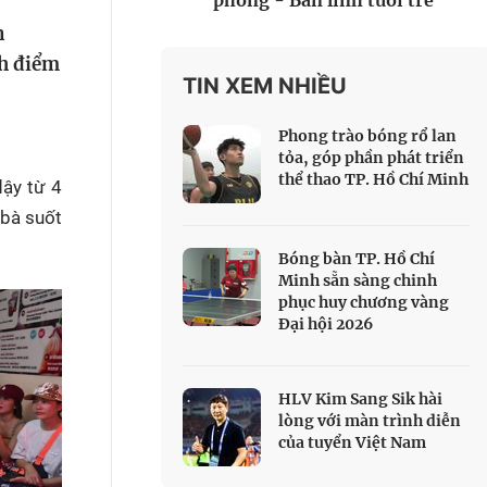
phòng - Bản lĩnh tuổi trẻ
 Thể thao
n
c đua xe đạp
nh điểm
 Truyền hình
TIN XEM NHIỀU
c đua offroad
Phong trào bóng rổ lan
V
tỏa, góp phần phát triển
thể thao TP. Hồ Chí Minh
dậy từ 4
 Games 33
 bà suốt
Bóng bàn TP. Hồ Chí
Minh sẵn sàng chinh
phục huy chương vàng
Đại hội 2026
HLV Kim Sang Sik hài
lòng với màn trình diễn
của tuyển Việt Nam