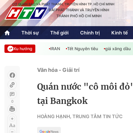
CƠ QUAN BÁO VÀ PHÁT THANH, TRUYỀN HÌNH TP. HỒ CHÍ MINH
ĐÀI PHÁT THANH VÀ TRUYỀN HÌNH
THÀNH PHỐ HỒ CHÍ MINH
Thời sự
Thế giới
Chính trị
Kinh tế
Xu hướng
IRAN
Tết Nguyên tiêu
giá xăng dầu
Thời sự
Thể thao
Văn hóa - G
Trong nước
Trong nướ
Văn hóa - Giải trí
Quốc tế
Quốc tế
Quán nước "cô môi đỏ"
An Sinh
Sách hay cuối tuần
Thế giới
tại Bangkok
0
Kinh doanh
Công nghệ
Phóng sự
HOÀNG HẠNH
TRUNG TÂM TIN TỨC
,