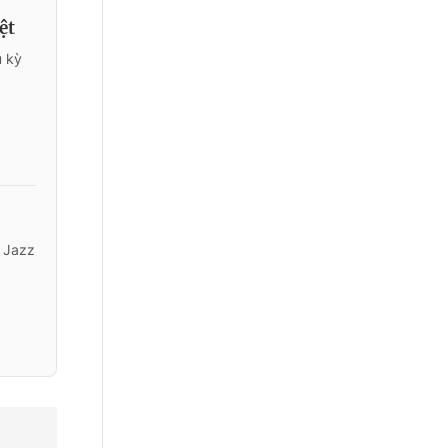
ệt
u kỳ
" Jazz