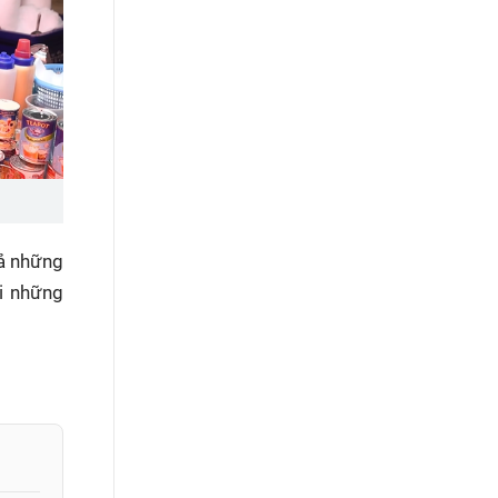
cả những
ới những