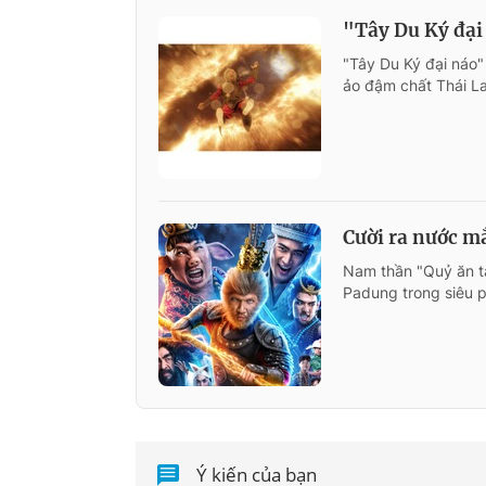
"Tây Du Ký đại 
"Tây Du Ký đại náo"
ảo đậm chất Thái La
Cười ra nước m
Nam thần "Quỷ ăn tạ
Padung trong siêu p
Ý kiến của bạn