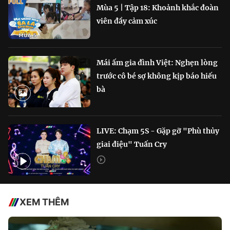
Mùa 5 | Tập 18: Khoảnh khắc đoàn
viên đầy cảm xúc
Mái ấm gia đình Việt: Nghẹn lòng
trước cô bé sợ không kịp báo hiếu
bà
LIVE: Chạm 5S - Gặp gỡ "Phù thủy
giai điệu" Tuấn Cry
XEM THÊM