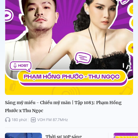
Sáng mỹ miều - Chiều mỹ mãn | Tập 1083: Phạm Hồng
Phước x Thu Ngọc
180 phút
VOH FM 87.7MHz
Thời sự 30P sáng