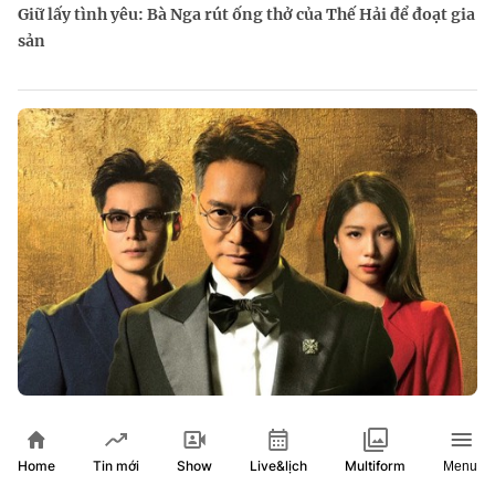
Giữ lấy tình yêu: Bà Nga rút ống thở của Thế Hải để đoạt gia
sản
Rừng vàng: Cuộc chiến gia tộc phía sau khối tài sản tỉ đô
Home
Show
Live&lịch
Tin mới
Multiform
Menu