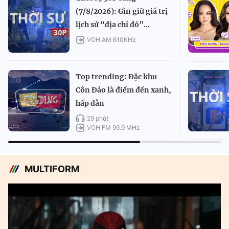
(7/8/2026): Gìn giữ giá trị
lịch sử “địa chỉ đỏ”...
VOH AM 610KHz
Top trending: Đặc khu
Côn Đảo là điểm đến xanh,
hấp dẫn
29 phút
VOH FM 99.9 MHz
MULTIFORM