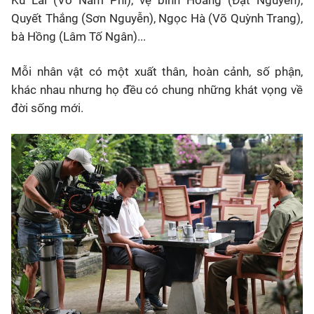
Ku Lai (Võ Nam Phi), vệ binh Hoàng (Đạt Nguyễn),
Quyết Thắng (Sơn Nguyễn), Ngọc Hà (Võ Quỳnh Trang),
bà Hồng (Lâm Tố Ngân)...
Mỗi nhân vật có một xuất thân, hoàn cảnh, số phận,
khác nhau nhưng họ đều có chung những khát vọng về
đời sống mới.