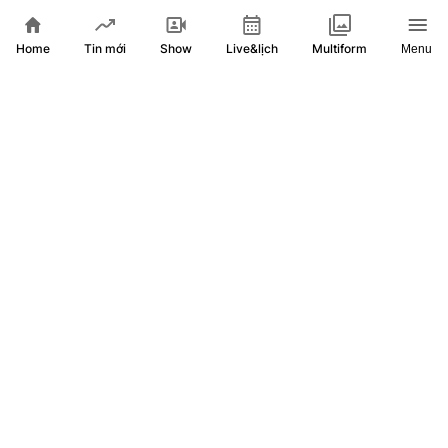
Home
Show
Live&lịch
Tin mới
Multiform
Menu
U19 nữ Đông Nam Á 2025: Sẵn sàng khai màn tại TP.HCM