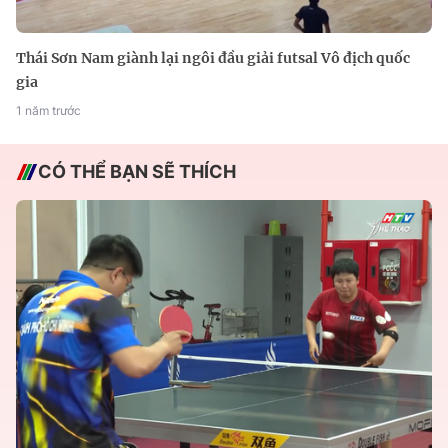
Thái Sơn Nam giành lại ngôi đầu giải futsal Vô địch quốc
gia
1 năm trước
CÓ THỂ BẠN SẼ THÍCH