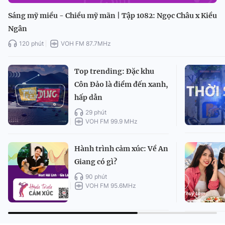
Sáng mỹ miều - Chiều mỹ mãn | Tập 1082: Ngọc Châu x Kiều
Ngân
120 phút
VOH FM 87.7MHz
Top trending: Đặc khu
Côn Đảo là điểm đến xanh,
hấp dẫn
29 phút
VOH FM 99.9 MHz
Hành trình cảm xúc: Về An
Giang có gì?
90 phút
VOH FM 95.6MHz