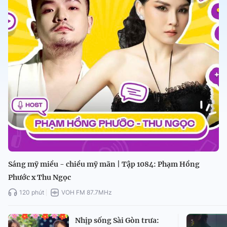
Sáng mỹ miều - chiều mỹ mãn | Tập 1084: Phạm Hồng
Phước x Thu Ngọc
120 phút
VOH FM 87.7MHz
Nhịp sống Sài Gòn trưa: