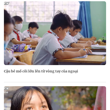
Cậu bé mồ côi lớn lên từ vòng tay của ngoại