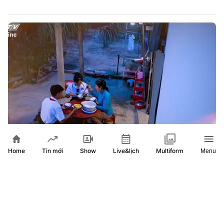
Home
Show
Live&lịch
Tin mới
Multiform
Menu
Niềm hy vọng của mẹ