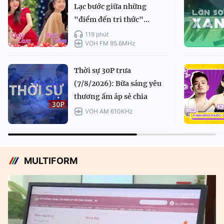
Lạc bước giữa những
"điểm đến tri thức"...
119 phút
VOH FM 95.6MHz
Thời sự 30P trưa
(7/8/2026): Bữa sáng yêu
thương ấm áp sẻ chia
VOH AM 610KHz
MULTIFORM