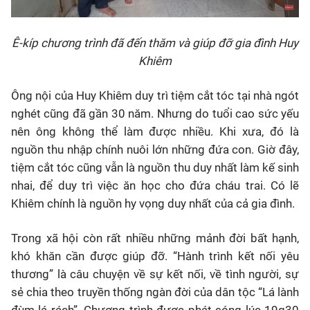
Ê-kíp chương trình đã đến thăm và giúp đỡ gia đình Huy
Khiêm
Ông nội của Huy Khiêm duy trì tiệm cắt tóc tại nhà ngót
nghét cũng đã gần 30 năm. Nhưng do tuổi cao sức yếu
nên ông không thể làm được nhiều. Khi xưa, đó là
nguồn thu nhập chính nuôi lớn những đứa con. Giờ đây,
tiệm cắt tóc cũng vẫn là nguồn thu duy nhất làm kế sinh
nhai, để duy trì việc ăn học cho đứa cháu trai. Có lẽ
Khiêm chính là nguồn hy vọng duy nhất của cả gia đình.
Trong xã hội còn rất nhiều những mảnh đời bất hạnh,
khó khăn cần được giúp đỡ. “Hành trình kết nối yêu
thương” là câu chuyện về sự kết nối, về tình người, sự
sẻ chia theo truyền thống ngàn đời của dân tộc “Lá lành
đùm lá rách”. Chương trình được phát sóng lúc 19g30