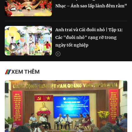
Nhạc – Ánh sao lấp lánh đêm rằm”
Anh trai và Cái đuôi nhỏ | Tập 12:
Các "đuôi nhỏ" rạng rỡ trong
ngày tốt nghiệp
XEM THÊM