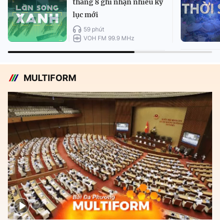
tháng 8 ghi nhận nhiều kỷ
lục mới
59 phút
VOH FM 99.9 MHz
MULTIFORM