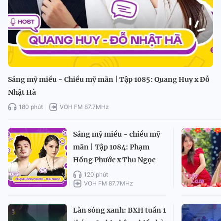
Sáng mỹ miều - Chiều mỹ mãn | Tập 1085: Quang Huy x Đỗ
Nhật Hà
180 phút
VOH FM 87.7MHz
Sáng mỹ miều - chiều mỹ
mãn | Tập 1084: Phạm
Hồng Phước x Thu Ngọc
120 phút
VOH FM 87.7MHz
Làn sóng xanh: BXH tuần 1