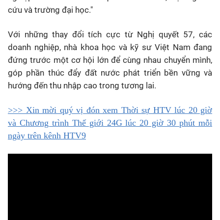
cứu và trường đại học."
Với những thay đổi tích cực từ Nghị quyết 57, các
doanh nghiệp, nhà khoa học và kỹ sư Việt Nam đang
đứng trước một cơ hội lớn để cùng nhau chuyển mình,
góp phần thúc đẩy đất nước phát triển bền vững và
hướng đến thu nhập cao trong tương lai.
>>> Xin mời quý vị đón xem Thời sự HTV lúc 20 giờ
và Chương trình Thế giới 24G lúc 20 giờ 30 phút mỗi
ngày trên kênh HTV9