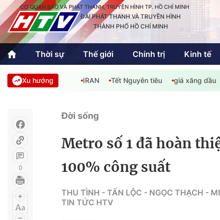
CƠ QUAN BÁO VÀ PHÁT THANH, TRUYỀN HÌNH TP. HỒ CHÍ MINH
ĐÀI PHÁT THANH VÀ TRUYỀN HÌNH
THÀNH PHỐ HỒ CHÍ MINH
Thời sự
Thế giới
Chính trị
Kinh tế
Xu hướng
IRAN
Tết Nguyên tiêu
giá xăng dầu
Thời sự
Thể thao
Văn hóa - G
Trong nước
Trong nướ
Đời sống
Quốc tế
Quốc tế
Metro số 1 đã hoàn thi
An Sinh
Sách hay cuối tuần
Thế giới
100% công suất
0
Kinh doanh
Công nghệ
Phóng sự
THU TÌNH - TẤN LỘC - NGỌC THẠCH - M
TIN TỨC HTV