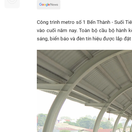
Sự kiện quan tâm
Chuyên đề
HTV Show
Không gian văn hóa
Thành phố
Công trình metro số 1 Bến Thành - Suối T
Hồ Chí Minh
ngủ
vào cuối năm nay. Toàn bộ cầu bộ hành kế
Chuyển đổi số
Chậm
sáng, biển báo và đèn tín hiệu được lắp đặ
Bé xem gì
Mái ấm gia
Việt
Các show 
Các chương
khác