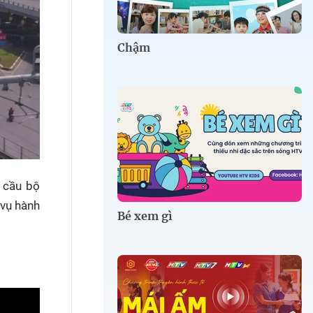
Chậm
c cầu bộ
 vụ hành
Bé xem gì