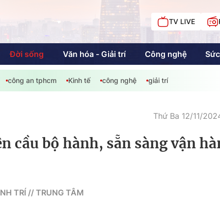
TV LIVE
Đời sống
Văn hóa - Giải trí
Công nghệ
Sức
công an tphcm
Kinh tế
công nghệ
giải trí
iải trí
Giáo dục
Kinh tế
Chí
c
Thứ Ba 12/11/202
ện cầu bộ hành, sẵn sàng vận h
Sức khỏe
Đời sống
Khán giả HTV
Chuyện chúng tôi
INH TRÍ // TRUNG TÂM