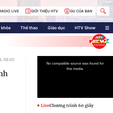
RADIO LIVE
GIỚI THIỆU HTV
GU CỦA BẠN
 khỏe
Thể thao
Giáo dục
HTV Show
nh trị
Multimedia
Multiform
Longform
NewZgraphic
4, 08:00
Doanh nhân Sài
Gòn
ành
Các trang liên kết
Live
Chương trình 60 giây