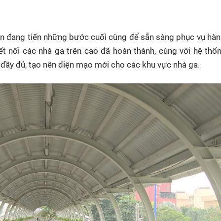
HTV Phim
HTV Sự kiện
HTV
 không
Phim truyền hình
Made By Vietnam
Cuộ
iên đang tiến những bước cuối cùng để sẵn sàng phục vụ hà
Cúp
Phim tài liệu
Ngày hội HTV
t nối các nhà ga trên cao đã hoàn thành, cùng với hệ thố
Cuộ
Innovation Fest
t đầy đủ, tạo nên diện mạo mới cho các khu vực nhà ga.
HT
Chung một tấm
SEA
 đình
lòng
khác
 trình