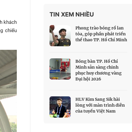
 Thể thao
TIN XEM NHIỀU
c đua xe đạp
nh khách
 Truyền hình
Phong trào bóng rổ lan
ng chiếu
c đua offroad
tỏa, góp phần phát triển
thể thao TP. Hồ Chí Minh
V
 Games 33
Bóng bàn TP. Hồ Chí
Minh sẵn sàng chinh
phục huy chương vàng
Đại hội 2026
HLV Kim Sang Sik hài
lòng với màn trình diễn
của tuyển Việt Nam