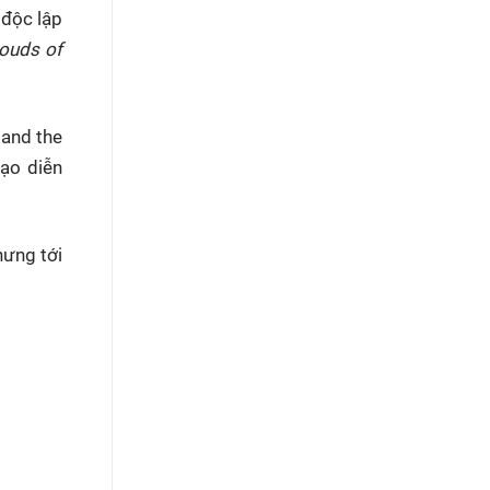
 độc lập
ouds of
and the
ạo diễn
hưng tới