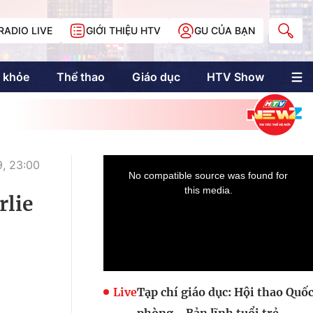
RADIO LIVE
GIỚI THIỆU HTV
GU CỦA BẠN
 khỏe
Thể thao
Giáo dục
HTV Show
nh trị
Multimedia
Multiform
Longform
NewZgraphic
9, 23:00
Doanh nhân Sài
Gòn
rlie
Các trang liên kết
Live
Tạp chí giáo dục: Hội thao Quố