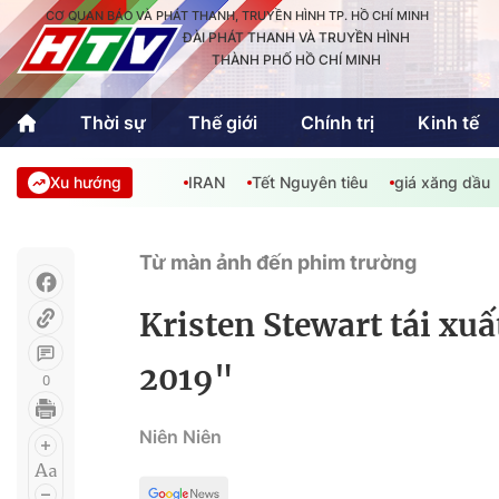
CƠ QUAN BÁO VÀ PHÁT THANH, TRUYỀN HÌNH TP. HỒ CHÍ MINH
ĐÀI PHÁT THANH VÀ TRUYỀN HÌNH
THÀNH PHỐ HỒ CHÍ MINH
Thời sự
Thế giới
Chính trị
Kinh tế
Xu hướng
IRAN
Tết Nguyên tiêu
giá xăng dầu
Thời sự
Thể thao
Văn hóa - G
Trong nước
Trong nướ
Từ màn ảnh đến phim trường
Quốc tế
Quốc tế
Kristen Stewart tái xu
An Sinh
Sách hay cuối tuần
Thế giới
2019"
0
Kinh doanh
Công nghệ
Phóng sự
Niên Niên