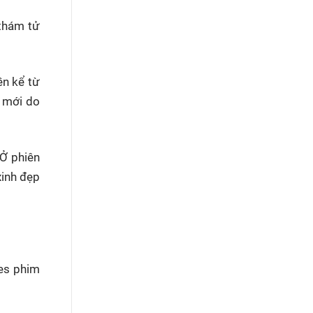
 thám tử
ền kể từ
t mới do
 Ở phiên
xinh đẹp
ies phim