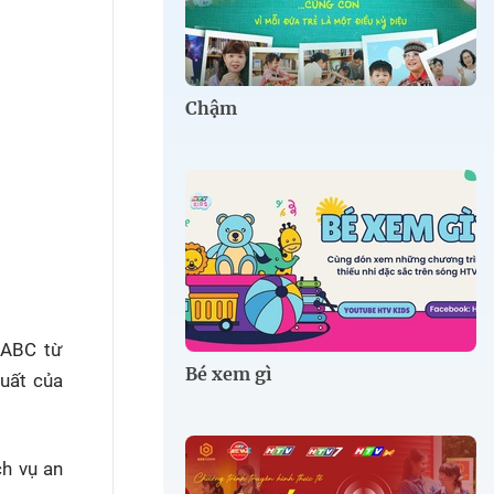
Chậm
 ABC từ
Bé xem gì
uất của
ch vụ an