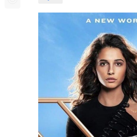
Sự kiện quan tâm
Chuyên đề
HTV Show
Không gian văn hóa
Thành phố
Hồ Chí Minh
ngủ
Chuyển đổi số
Chậm
Bé xem gì
Mái ấm gia
Việt
Các show 
Các chương
khác