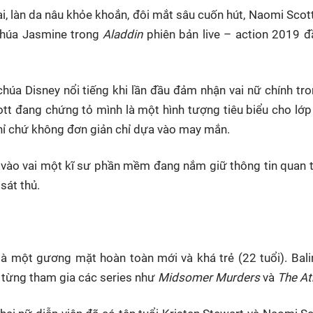
i, làn da nâu khỏe khoắn, đôi mắt sâu cuốn hút, Naomi Scot
 chúa Jasmine trong
Aladdin
phiên bản live – action 2019 
chúa Disney nổi tiếng khi lần đầu đảm nhận vai nữ chính t
cott đang chứng tỏ mình là một hình tượng tiêu biểu cho lớp
 chỉ chứ không đơn giản chỉ dựa vào may mắn.
ô vào vai một kĩ sư phần mềm đang nắm giữ thông tin quan 
sát thủ.
a là một gương mặt hoàn toàn mới và khá trẻ (22 tuổi). Bal
ô từng tham gia các series như
Midsomer Murders
và
The At