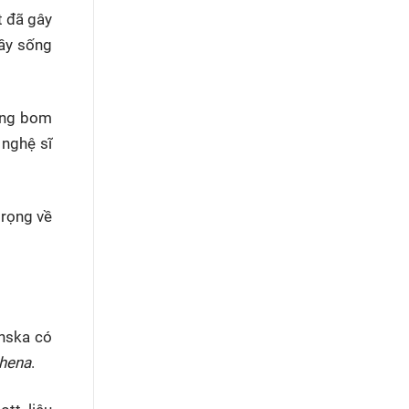
t đã gây
đầy sống
rong bom
 nghệ sĩ
trọng về
inska có
hena
.