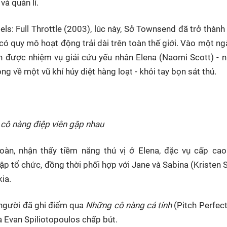
và quản lí.
gels: Full Throttle (2003), lúc này, Sở Townsend đã trở thành
 có quy mô hoạt động trải dài trên toàn thế giới. Vào một ng
ận được nhiệm vụ giải cứu yếu nhân Elena (Naomi Scott) - 
 về một vũ khí hủy diệt hàng loạt - khỏi tay bọn sát thủ.
 cô nàng điệp viên gặp nhau
oàn, nhận thấy tiềm năng thú vị ở Elena, đặc vụ cấp cao
hập tổ chức, đồng thời phối hợp với Jane và Sabina (Kristen 
ia.
người đã ghi điểm qua
Những cô nàng cá tính
(Pitch Perfect
à Evan Spiliotopoulos chấp bút.