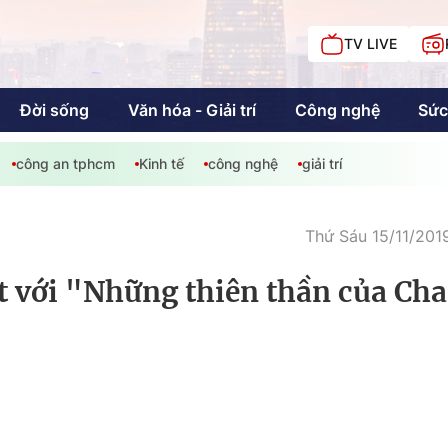
TV LIVE
Đời sống
Văn hóa - Giải trí
Công nghệ
Sức
công an tphcm
Kinh tế
công nghệ
giải trí
iải trí
Giáo dục
Kinh tế
Chí
c
Thứ Sáu 15/11/201
ất với "Những thiên thần của Cha
Sức khỏe
Đời sống
Khán giả HTV
Chuyện chúng tôi