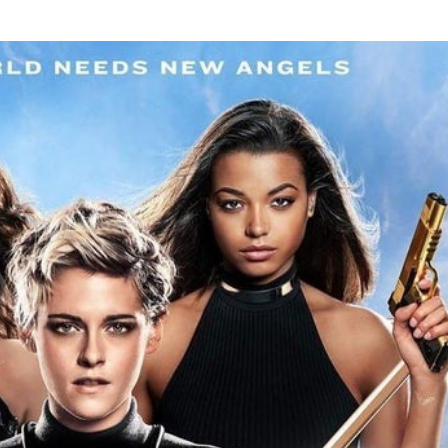
HTV Phim
HTV Sự kiện
HTV
 không
Phim truyền hình
Made By Vietnam
Cuộ
Cúp
Phim tài liệu
Ngày hội HTV
Cuộ
Innovation Fest
HT
Chung một tấm
SEA
 đình
lòng
khác
 trình