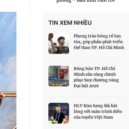
phòng - Bản lĩnh tuổi trẻ
 Thể thao
c đua xe đạp
 Truyền hình
TIN XEM NHIỀU
c đua offroad
Phong trào bóng rổ lan
V
tỏa, góp phần phát triển
thể thao TP. Hồ Chí Minh
 Games 33
Bóng bàn TP. Hồ Chí
Minh sẵn sàng chinh
phục huy chương vàng
Đại hội 2026
HLV Kim Sang Sik hài
lòng với màn trình diễn
của tuyển Việt Nam