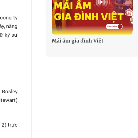
 công ty
ày, nàng
nữ kỹ sư
Mái ấm gia đình Việt
 Bosley
Stewart)
 2) trực