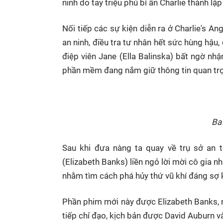
ninh do tay triệu phú bí ẩn Charlie thành lập 
Nối tiếp các sự kiện diễn ra ở Charlie's An
an ninh, điều tra tư nhân hết sức hùng hậu,
điệp viên Jane (Ella Balinska) bất ngờ nh
phần mềm đang nắm giữ thông tin quan trọng
Ba
Sau khi đưa nàng ta quay về trụ sở an t
(Elizabeth Banks) liền ngỏ lời mời cô gia n
nhằm tìm cách phá hủy thứ vũ khí đáng sợ k
Phần phim mới này được Elizabeth Banks, 
tiếp chỉ đạo, kịch bản được David Auburn v