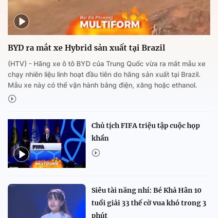
BYD ra mắt xe Hybrid sản xuất tại Brazil
(HTV) - Hãng xe ô tô BYD của Trung Quốc vừa ra mắt mẫu xe
chạy nhiên liệu linh hoạt đầu tiên do hãng sản xuất tại Brazil.
Mẫu xe này có thể vận hành bằng điện, xăng hoặc ethanol.
Chủ tịch FIFA triệu tập cuộc họp
khẩn
Siêu tài năng nhí: Bé Khả Hân 10
tuổi giải 33 thế cờ vua khó trong 3
phút