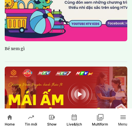
Bé xem gì
Home
Show
Live&lịch
Tin mới
Multiform
Menu