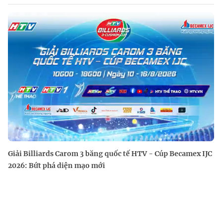
Giải Billiards Carom 3 băng quốc tế HTV - Cúp Becamex IJC
2026: Bứt phá diện mạo mới