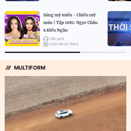
Sáng mỹ miều - Chiều mỹ
mãn | Tập 1081: Ngọc Châu
x Kiều Ngân
180 phút
VOH FM 87.7MHz
MULTIFORM