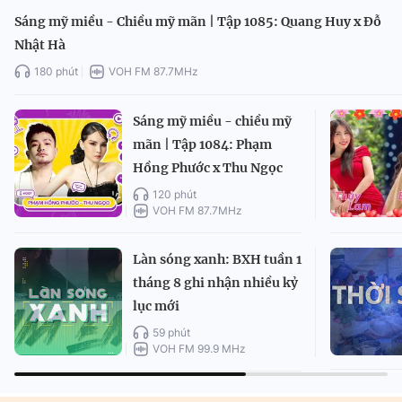
Sáng mỹ miều - Chiều mỹ mãn | Tập 1085: Quang Huy x Đỗ
Nhật Hà
180 phút
VOH FM 87.7MHz
Sáng mỹ miều - chiều mỹ
mãn | Tập 1084: Phạm
Hồng Phước x Thu Ngọc
120 phút
VOH FM 87.7MHz
Làn sóng xanh: BXH tuần 1
tháng 8 ghi nhận nhiều kỷ
lục mới
59 phút
VOH FM 99.9 MHz