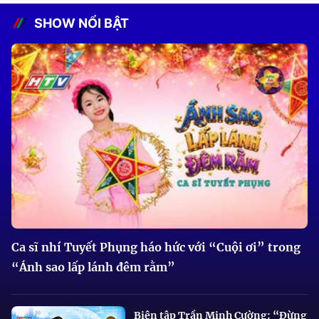
SHOW NỔI BẬT
Ca sĩ nhí Tuyết Phụng háo hức với “Cuội ơi” trong
“Ánh sao lấp lánh đêm rằm”
Biên tập Trần Minh Cường: “Đừng