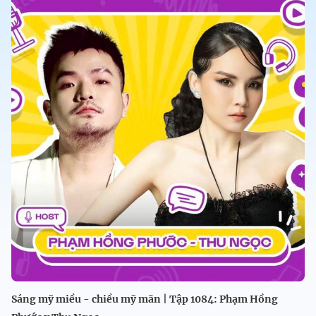
Sáng mỹ miều - chiều mỹ mãn | Tập 1084: Phạm Hồng