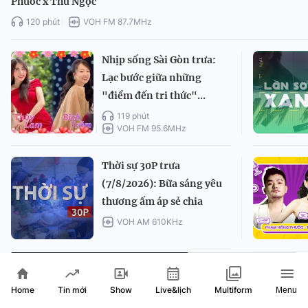
Phước x Thu Ngọc
120 phút
VOH FM 87.7MHz
Nhịp sống Sài Gòn trưa:
Lạc bước giữa những
"điểm đến tri thức"...
119 phút
VOH FM 95.6MHz
Thời sự 30P trưa
(7/8/2026): Bữa sáng yêu
thương ấm áp sẻ chia
VOH AM 610KHz
MULTIFORM
Home
Show
Live&lịch
Tin mới
Multiform
Menu