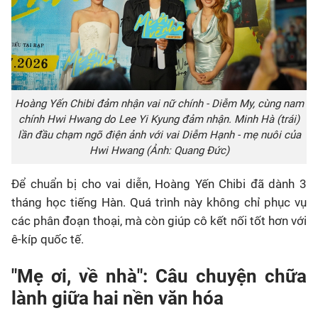
Hoàng Yến Chibi đảm nhận vai nữ chính - Diễm My, cùng nam
chính Hwi Hwang do Lee Yi Kyung đảm nhận. Minh Hà (trái)
lần đầu chạm ngõ điện ảnh với vai Diễm Hạnh - mẹ nuôi của
Hwi Hwang (Ảnh: Quang Đức)
Để chuẩn bị cho vai diễn, Hoàng Yến Chibi đã dành 3
tháng học tiếng Hàn. Quá trình này không chỉ phục vụ
các phân đoạn thoại, mà còn giúp cô kết nối tốt hơn với
ê-kíp quốc tế.
"Mẹ ơi, về nhà": Câu chuyện chữa
lành giữa hai nền văn hóa