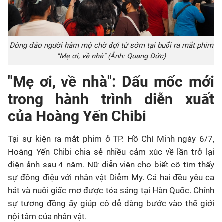
Đông đảo người hâm mộ chờ đợi từ sớm tại buổi ra mắt phim
"Mẹ ơi, về nhà" (Ảnh: Quang Đức)
"Mẹ ơi, về nhà": Dấu mốc mới
trong hành trình diễn xuất
của
Hoàng Yến Chibi
Tại sự kiện ra mắt phim ở TP. Hồ Chí Minh ngày 6/7,
Hoàng Yến Chibi chia sẻ nhiều cảm xúc về lần trở lại
điện ảnh sau 4 năm. Nữ diễn viên cho biết cô tìm thấy
sự đồng điệu với nhân vật Diễm My. Cả hai đều yêu ca
hát và nuôi giấc mơ được tỏa sáng tại Hàn Quốc. Chính
sự tương đồng ấy giúp cô dễ dàng bước vào thế giới
nội tâm của nhân vật.