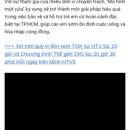
Với sự tham gia của nhiều đơn vị chuyên trách, "Mô hình
một cửa" kỳ vọng sẽ trở thành một giải pháp hiệu quả
trong việc bảo vệ và hỗ trợ trẻ em có hoàn cảnh đặc
biệt tại TP.HCM, giúp các em sớm ổn định cuộc sống và
hòa nhập cộng đồng.
>>> Xin mời quý vị đón xem Thời sự HTV lúc 20
giờ và Chương trình Thế giới 24G lúc 20 giờ 30
phút mỗi ngày trên kênh HTV9