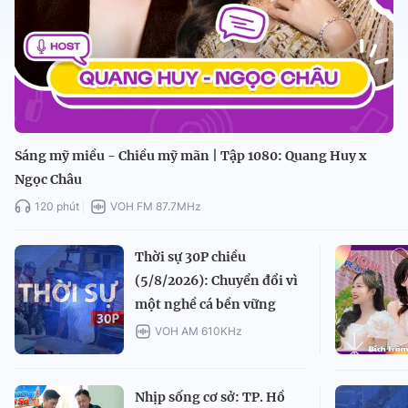
Sáng mỹ miều - Chiều mỹ mãn | Tập 1080: Quang Huy x
Ngọc Châu
120 phút
VOH FM 87.7MHz
Thời sự 30P chiều
(5/8/2026): Chuyển đổi vì
một nghề cá bền vững
VOH AM 610KHz
Nhịp sống cơ sở: TP. Hồ