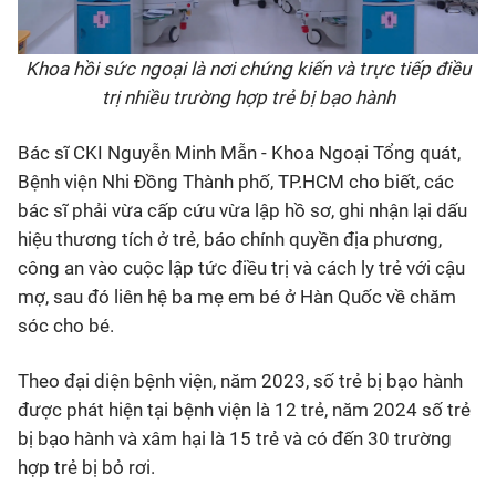
Khoa hồi sức ngoại là nơi chứng kiến và trực tiếp điều
trị nhiều trường hợp trẻ bị bạo hành
Bác sĩ CKI Nguyễn Minh Mẫn - Khoa Ngoại Tổng quát,
Bệnh viện Nhi Đồng Thành phố, TP.HCM cho biết, các
bác sĩ phải v
ừa cấp cứu vừa lập hồ sơ, ghi nhận lại dấu
hiệu thương tích ở trẻ, báo chính quyền địa phương,
công an vào cuộc lập tức điều trị và cách ly trẻ với cậu
mợ, sau đó liên hệ ba mẹ em bé ở Hàn Quốc về chăm
sóc cho bé.
Theo đại diện bệnh viện, năm 2023, số trẻ bị bạo hành
được phát hiện tại bệnh viện là 12 trẻ, năm 2024 số trẻ
bị bạo hành và xâm hại là 15 trẻ và có đến 30 trường
hợp trẻ bị bỏ rơi.