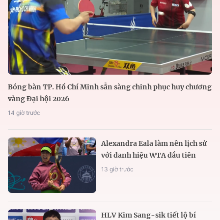
Bóng bàn TP. Hồ Chí Minh sẵn sàng chinh phục huy chương
vàng Đại hội 2026
14 giờ trước
Alexandra Eala làm nên lịch sử
với danh hiệu WTA đầu tiên
13 giờ trước
HLV Kim Sang-sik tiết lộ bí