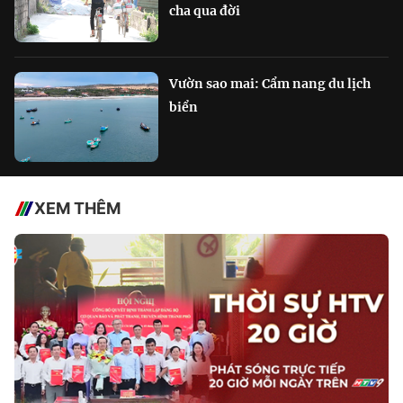
cha qua đời
Vườn sao mai: Cẩm nang du lịch
biển
XEM THÊM