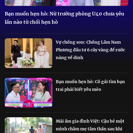
Bạn muốn hẹn hò: Nữ trưởng phòng U40 chưa yêu
lần nào từ chối hẹn hò
Vợ chồng son: Chồng Lâm Nam
Phương đầu tư 6 cây vàng để rước
nàng về dinh
Bạn muốn hẹn hò: Cô gái tìm bạn
trai phải biết yêu mèo
Mái ấm gia đình Việt: Cậu bé một
mình chăm mẹ tâm thần sau khi