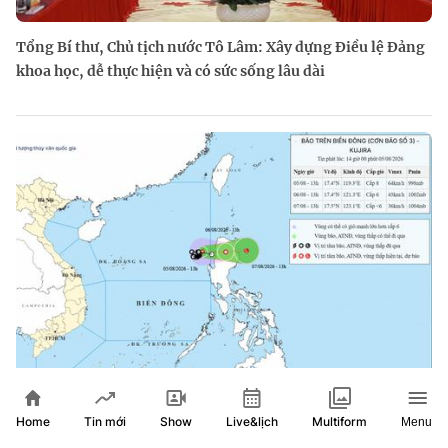
Tổng Bí thư, Chủ tịch nước Tô Lâm: Xây dựng Điều lệ Đảng
khoa học, dễ thực hiện và có sức sống lâu dài
Bão số 3 tiếp tục đổi hướng sau khi hình thành trên Biển
Home
Show
Live&lịch
Tin mới
Multiform
Menu
Đông