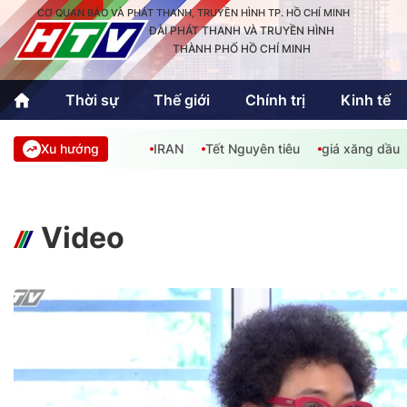
CƠ QUAN BÁO VÀ PHÁT THANH, TRUYỀN HÌNH TP. HỒ CHÍ MINH
ĐÀI PHÁT THANH VÀ TRUYỀN HÌNH
THÀNH PHỐ HỒ CHÍ MINH
Thời sự
Thế giới
Chính trị
Kinh tế
Xu hướng
IRAN
Tết Nguyên tiêu
giá xăng dầu
Thời sự
Thể thao
Văn hóa - G
Trong nước
Trong nướ
Quốc tế
Quốc tế
Video
An Sinh
Sách hay cuối tuần
Thế giới
Kinh doanh
Công nghệ
Phóng sự