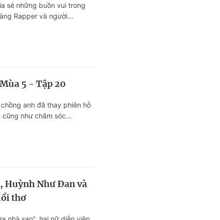
ia sẻ những buồn vui trong
ng Rapper và người...
 Mùa 5 - Tập 20
vợ chồng anh đã thay phiên hỗ
ễn cũng như chăm sóc...
, Huỳnh Như Đan và
ổi thơ
a nhà sao", hai nữ diễn viên