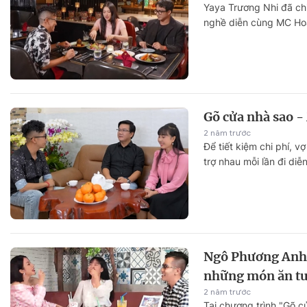
Yaya Trương Nhi đã ch
nghề diễn cùng MC Hoà
Gõ cửa nhà sao -
2 năm trước
Để tiết kiệm chi phí, 
trợ nhau mỗi lần đi di
Ngô Phương Anh
những món ăn tu
2 năm trước
Tại chương trình "Gõ cử