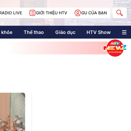
RADIO LIVE
GIỚI THIỆU HTV
GU CỦA BẠN
 khỏe
Thể thao
Giáo dục
HTV Show
nh trị
Multimedia
Multiform
Longform
NewZgraphic
Doanh nhân Sài
Gòn
Các trang liên kết