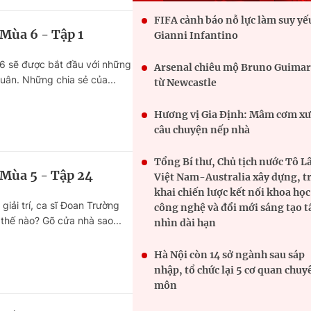
FIFA cảnh báo nỗ lực làm suy yế
 Mùa 6 - Tập 1
Gianni Infantino
6 sẽ được bắt đầu với những
Arsenal chiêu mộ Bruno Guimar
uân. Những chia sẻ của...
từ Newcastle
Hương vị Gia Định: Mâm cơm xư
câu chuyện nếp nhà
Tổng Bí thư, Chủ tịch nước Tô L
 Mùa 5 - Tập 24
Việt Nam-Australia xây dựng, t
khai chiến lược kết nối khoa học
g giải trí, ca sĩ Đoan Trường
công nghệ và đổi mới sáng tạo 
thế nào? Gõ cửa nhà sao...
nhìn dài hạn
Hà Nội còn 14 sở ngành sau sáp
nhập, tổ chức lại 5 cơ quan chuy
môn