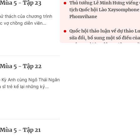
 Mùa 5 - Tập 23
Thủ tướng Lê Minh Hưng viếng
tịch Quốc hội Lào Xaysomphone
hử thách của chương trình
Phomvihane
 vợ chồng diễn viên...
Quốc hội thảo luận về dự thảo L
sửa đổi, bổ sung một số điều của
Luật Người lao động Việt Nam đ
làm việc ở nước ngoài theo hợp
đồng
 Mùa 5 - Tập 22
River Plate khủng hoảng sau tr
o Kỳ Anh cùng Ngô Thái Ngân
thua Tigre
sĩ trẻ kể lại những kỷ...
Người chung quanh ta: Nữ tài xế
những việc làm tử tế
PSV Eindhoven hòa Fortuna Sit
ngày khai màn Eredivisie
 Mùa 5 - Tập 21