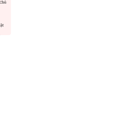
 Chủ
uật
i
ận
 và
tard