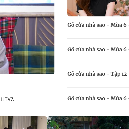
HTV Phim
HTV Sự kiện
HTV
 không
Phim truyền hình
Made By Vietnam
Cuộ
Cúp
Gõ cửa nhà sao - Mùa 6 
Phim tài liệu
Ngày hội HTV
Cuộ
Innovation Fest
HT
Chung một tấm
Gõ cửa nhà sao - Mùa 6 
SEA
 đình
lòng
khác
Gõ cửa nhà sao - Tập 12
 trình
Gõ cửa nhà sao - Mùa 6 
n HTV7.