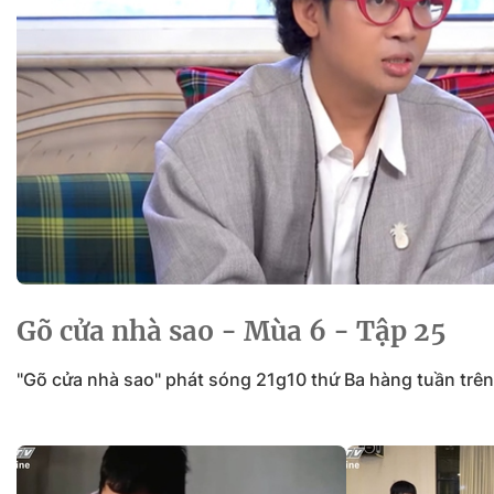
Sự kiện quan tâm
Chuyên đề
HTV Show
Không gian văn hóa
Thành phố
Hồ Chí Minh
ngủ
Chuyển đổi số
Chậm
Bé xem gì
Mái ấm gia
Việt
Các show 
Các chương
Gõ cửa nhà sao - Mùa 6 - Tập 25
khác
"Gõ cửa nhà sao" phát sóng 21g10 thứ Ba hàng tuần trê