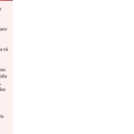
u
aes
a và
âm:
riển
,
tầm
ên