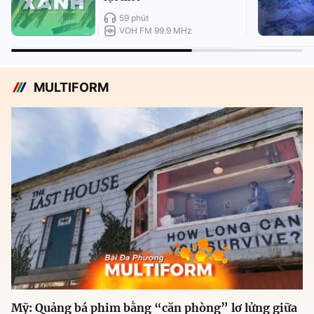
59 phút
VOH FM 99.9 MHz
MULTIFORM
Mỹ: Quảng bá phim bằng “căn phòng” lơ lửng giữa