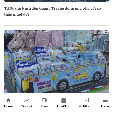
Từ Quảng Ninh đến Quảng Trị chủ động ứng phó với áp
thấp nhiệt đới
Thị trường đồ dùng học tập sôi động: Hàng Việt "lên
Home
Show
Live&lịch
Tin mới
Multiform
Menu
ngôi", chiếm hơn 80% thị phần