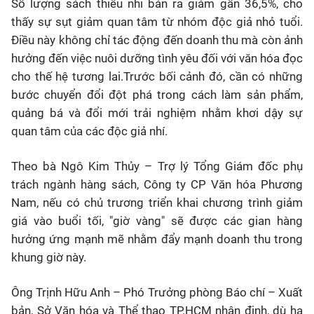
Số lượng sách thiếu nhi bán ra giảm gần 36,5%, cho
thấy sự sụt giảm quan tâm từ nhóm độc giả nhỏ tuổi.
Điều này không chỉ tác động đến doanh thu mà còn ảnh
hưởng đến việc nuôi dưỡng tình yêu đối với văn hóa đọc
cho thế hệ tương lai.Trước bối cảnh đó, cần có những
bước chuyển đổi đột phá trong cách làm sản phẩm,
quảng bá và đổi mới trải nghiệm nhằm khơi dậy sự
quan tâm của các độc giả nhí.
Theo bà Ngô Kim Thủy – Trợ lý Tổng Giám đốc phụ
trách ngành hàng sách, Công ty CP Văn hóa Phương
Nam, nếu có chủ trương triển khai chương trình giảm
giá vào buổi tối, "giờ vàng" sẽ được các gian hàng
hưởng ứng mạnh mẽ nhằm đẩy mạnh doanh thu trong
khung giờ này.
Ông Trịnh Hữu Anh – Phó Trưởng phòng Báo chí – Xuất
bản, Sở Văn hóa và Thể thao TP.HCM nhận định, dù hạ