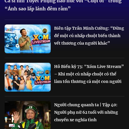
Ca sĩ nhí Tuyết Phụng háo hức với “Cuội ơi” trong
“Ánh sao lấp lánh đêm rằm”
Biên tập Trần Minh Cường: “Đừng
để một cú nhấp chuột biến thành
vết thương của người khác”
Hô Biến kỳ 73: "Xóm Live Stream”
– Khi một cú nhấp chuột có thể
làm tổn thương cả một con người
Người chung quanh ta | Tập 40:
Người phụ nữ 62 tuổi với những
chuyến xe nghĩa tình