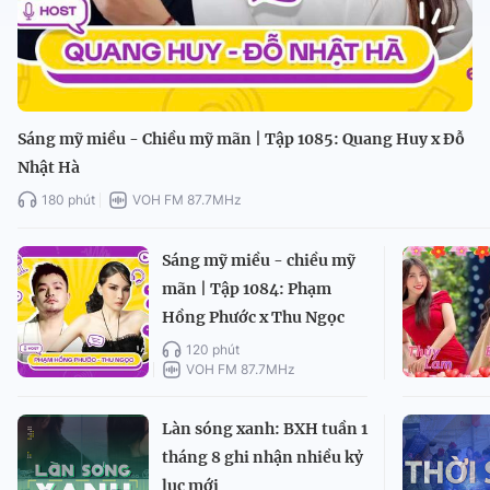
Sáng mỹ miều - Chiều mỹ mãn | Tập 1085: Quang Huy x Đỗ
Nhật Hà
180 phút
VOH FM 87.7MHz
Sáng mỹ miều - chiều mỹ
mãn | Tập 1084: Phạm
Hồng Phước x Thu Ngọc
120 phút
VOH FM 87.7MHz
Làn sóng xanh: BXH tuần 1
tháng 8 ghi nhận nhiều kỷ
lục mới