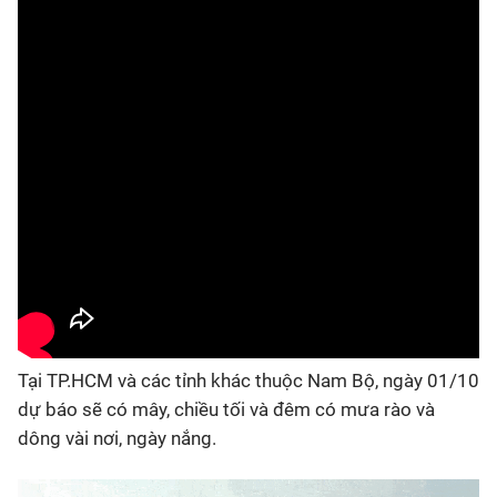
Tại TP.HCM và các tỉnh khác thuộc Nam Bộ, ngày 01/10
dự báo sẽ có mây, chiều tối và đêm có mưa rào và
dông vài nơi, ngày nắng.