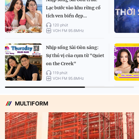
Lạc bước vào khu rừng cổ
tích ven biển đẹp...
120 phút
VOH FM 95.6MHz
Nhịp sống Sài Gòn sáng:
Sự thú vị của cụm từ "Quiet
on the Creek"
119 phút
VOH FM 95.6MHz
MULTIFORM