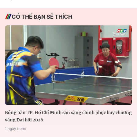
CÓ THỂ BẠN SẼ THÍCH
Bóng bàn TP. Hồ Chí Minh sẵn sàng chinh phục huy chương
vàng Đại hội 2026
1 ngày trước