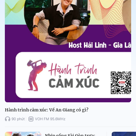
Hành trình cảm xúc: Về An Giang có gì?
90 phút
VOH FM 95.6MHz
Nhịp sống Sài Gòn trưa: