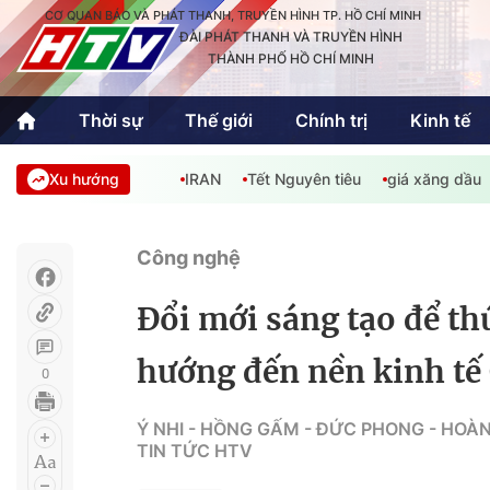
CƠ QUAN BÁO VÀ PHÁT THANH, TRUYỀN HÌNH TP. HỒ CHÍ MINH
ĐÀI PHÁT THANH VÀ TRUYỀN HÌNH
THÀNH PHỐ HỒ CHÍ MINH
Thời sự
Thế giới
Chính trị
Kinh tế
Xu hướng
IRAN
Tết Nguyên tiêu
giá xăng dầu
Thời sự
Thể thao
Văn hóa - G
Trong nước
Trong nướ
Công nghệ
Quốc tế
Quốc tế
Đổi mới sáng tạo để th
An Sinh
Sách hay cuối tuần
Thế giới
hướng đến nền kinh tế
0
Kinh doanh
Công nghệ
Phóng sự
Ý NHI - HỒNG GẤM - ĐỨC PHONG - HOÀ
TIN TỨC HTV