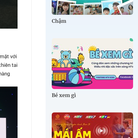
Chậm
 mặt với
hiên tai
 hàng
Bé xem gì