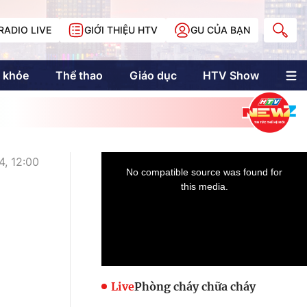
RADIO LIVE
GIỚI THIỆU HTV
GU CỦA BẠN
 khỏe
Thể thao
Giáo dục
HTV Show
nh trị
Multimedia
Multiform
Longform
NewZgraphic
, 12:00
Doanh nhân Sài
Gòn
Các trang liên kết
Live
Phòng cháy chữa cháy