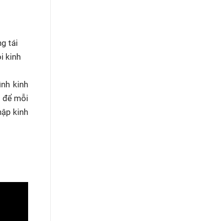
g tái
i kinh
ình kinh
ủ để mỗi
hập kinh