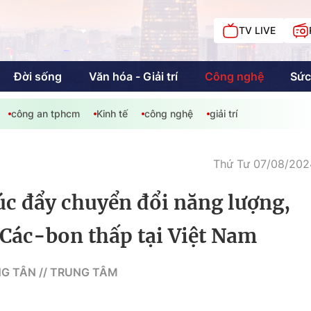
TV LIVE
Đời sống
Văn hóa - Giải trí
Công nghệ
Sức
công an tphcm
Kinh tế
công nghệ
giải trí
iải trí
Giáo dục
Kinh tế
Chí
c
Thứ Tư 07/08/2024
úc đẩy chuyển đổi năng lượng,
Sức khỏe
Đời sống
 Các-bon thấp tại Việt Nam
Khán giả HTV
Chuyện chúng tôi
NG TÂN // TRUNG TÂM