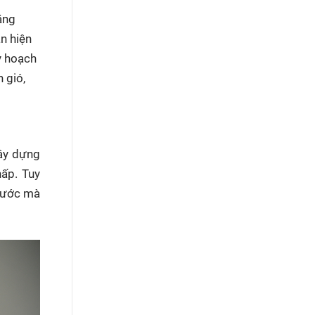
ăng
n hiện
y hoạch
 gió,
xây dựng
hấp. Tuy
 nước mà