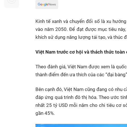
Sự kiện quan tâm
Chuyên đề
HTV Show
Không gian văn hóa
Thành phố
Kinh tế xanh và chuyển đổi số là xu hướn
Hồ Chí Minh
ngủ
vào năm 2050. Để đạt được mục tiêu này,
Chuyển đổi số
Chậm
khích sử dụng năng lượng tái tạo, và thúc đ
Bé xem gì
Việt Nam trước cơ hội và thách thức toàn
Mái ấm gia
Việt
Theo đánh giá, Việt Nam được xem là quốc g
Các show 
thành điểm đến ưa thích của các “đại bàng
Các chương
khác
Bên cạnh đó, Việt Nam cũng đang có nhu cầu
đáp ứng quá trình đô thị hóa. Theo ước tín
nhất 25 tỷ USD mỗi năm cho chi tiêu cơ s
gần 45%.