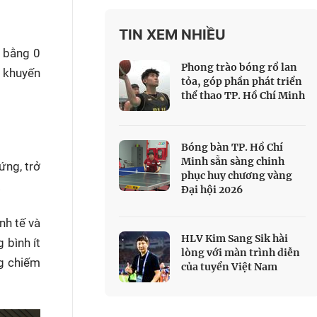
 Thể thao
TIN XEM NHIỀU
c đua xe đạp
g bằng 0
 Truyền hình
Phong trào bóng rổ lan
 khuyến
c đua offroad
tỏa, góp phần phát triển
thể thao TP. Hồ Chí Minh
V
 Games 33
Bóng bàn TP. Hồ Chí
Minh sẵn sàng chinh
ứng, trở
phục huy chương vàng
.
Đại hội 2026
nh tế và
HLV Kim Sang Sik hài
 bình ít
lòng với màn trình diễn
ng chiếm
của tuyển Việt Nam