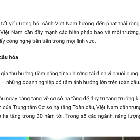
HTV Phim
HTV Sự kiện
HTV
 không
Phim truyền hình
Made By Vietnam
Cuộ
g tất yếu trong bối cảnh Việt Nam hướng đến phát thải ròn
Cúp
Phim tài liệu
Ngày hội HTV
 Việt Nam cần đẩy mạnh các biện pháp bảo vệ môi trường,
Cuộ
Innovation Fest
ẩy công nghệ tiên tiến trong mọi lĩnh vực.
HT
Chung một tấm
SEA
 cầu hóa
 đình
lòng
ia thụ hưởng tiềm năng từ xu hướng tái định vị chuỗi cung 
khác
” – những doanh nghiệp có tầm ảnh hưởng lớn trên toàn cầu
 trình
 ngày càng tăng về cơ sở hạ tầng để duy trì tăng trưởng ki
h của Trung tâm Cơ sở hạ tầng Toàn cầu, Việt Nam cần trung
ở hạ tầng trong 20 năm tới. Trong số các ngành, năng lượ