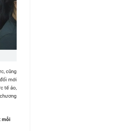
ực, cũng
 đổi mới
c tế ảo,
o chương
t mỗi