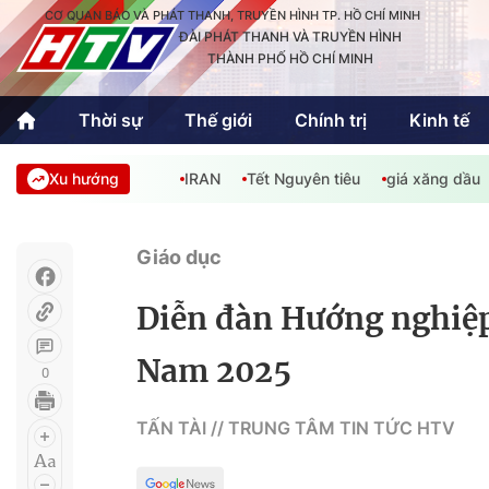
CƠ QUAN BÁO VÀ PHÁT THANH, TRUYỀN HÌNH TP. HỒ CHÍ MINH
ĐÀI PHÁT THANH VÀ TRUYỀN HÌNH
THÀNH PHỐ HỒ CHÍ MINH
Thời sự
Thế giới
Chính trị
Kinh tế
Xu hướng
IRAN
Tết Nguyên tiêu
giá xăng dầu
Thời sự
Thể thao
Văn hóa - G
Trong nước
Trong nướ
Giáo dục
Quốc tế
Quốc tế
Diễn đàn Hướng nghiệp
An Sinh
Sách hay cuối tuần
Thế giới
Nam 2025
0
Kinh doanh
Công nghệ
Phóng sự
TẤN TÀI // TRUNG TÂM TIN TỨC HTV