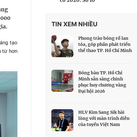
cổ 2026: Số 10
 Thể thao
ảng
c đua xe đạp
.000
 Truyền hình
TIN XEM NHIỀU
ia.
c đua offroad
Phong trào bóng rổ lan
V
áng tạo
tỏa, góp phần phát triển
thể thao TP. Hồ Chí Minh
n từ hơn
 Games 33
Bóng bàn TP. Hồ Chí
Minh sẵn sàng chinh
phục huy chương vàng
Đại hội 2026
HLV Kim Sang Sik hài
lòng với màn trình diễn
của tuyển Việt Nam