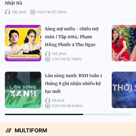
Nhật Hà
180 phút
VOH FM 87.7MHz
Sáng mỹ miều - chiều mỹ
mãn | Tập 1084: Phạm
Hồng Phước x Thu Ngọc
120 phút
VOH FM 87.7MHz
Làn sóng xanh: BXH tuần 1
tháng 8 ghi nhận nhiều kỷ
lục mới
59 phút
VOH FM 99.9 MHz
MULTIFORM