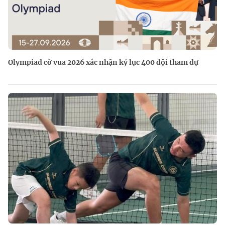
Olympiad cờ vua 2026 xác nhận kỷ lục 400 đội tham dự