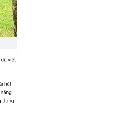
đã viết
ài hát
ả năng
ng dòng