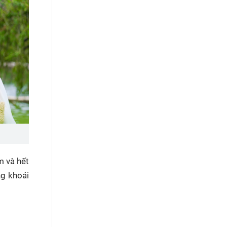
m và hết
ng khoái