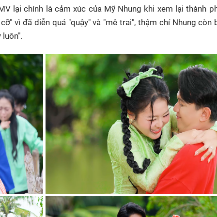
n MV lại chính là cảm xúc của Mỹ Nhung khi xem lại thành 
cỡ" vì đã diễn quá "quậy" và "mê trai", thậm chí Nhung còn 
 luôn".