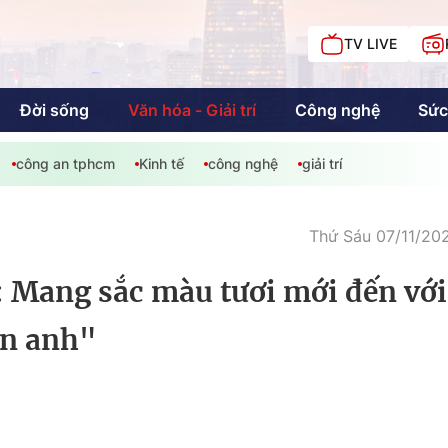
TV LIVE
Đời sống
Văn hóa - Giải trí
Công nghệ
Sức
công an tphcm
Kinh tế
công nghệ
giải trí
iải trí
Giáo dục
Kinh tế
Chí
c
Thứ Sáu 07/11/202
Mang sắc màu tươi mới đến với
Sức khỏe
Đời sống
én anh"
Khán giả HTV
Chuyện chúng tôi