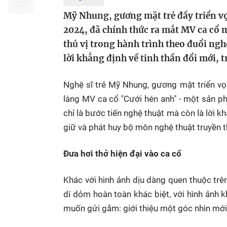
Sự kiện quan tâm
Chuyên đề
HTV Show
Mỹ Nhung, gương mặt trẻ đầy triển v
Không gian văn hóa
Thành phố
2024, đã chính thức ra mắt MV ca cổ 
Hồ Chí Minh
ngủ
thú vị trong hành trình theo đuổi ng
lời khẳng định về tinh thần đổi mới, t
Chuyển đổi số
Chậm
Bé xem gì
Nghệ sĩ trẻ Mỹ Nhung, gương mặt triển vọ
Mái ấm gia
làng MV ca cổ "Cưới hén anh" - một sản p
Việt
chỉ là bước tiến nghệ thuật mà còn là lời 
giữ và phát huy bộ môn nghệ thuật truyền 
Các show 
Các chương
Đưa hơi thở hiện đại vào ca cổ
khác
Khác với hình ảnh dịu dàng quen thuộc trê
dí dỏm hoàn toàn khác biệt, với hình ảnh 
muốn gửi gắm: giới thiệu một góc nhìn mới