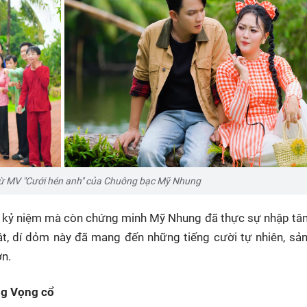
từ MV "Cưới hén anh" của Chuông bạc Mỹ Nhung
t kỷ niệm mà còn chứng minh Mỹ Nhung đã thực sự nhập tâ
hật, dí dỏm này đã mang đến những tiếng cười tự nhiên, sả
ơn.
ng Vọng cổ