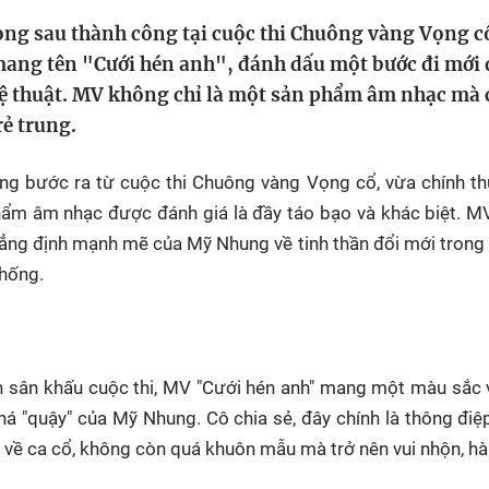
HTV Phim
HTV Sự kiện
HTV
ọng sau thành công tại cuộc thi Chuông vàng Vọng c
 không
Phim truyền hình
Made By Vietnam
Cuộ
mang tên "Cưới hén anh", đánh dấu một bước đi mới
Cúp
hệ thuật. MV không chỉ là một sản phẩm âm nhạc mà 
Phim tài liệu
Ngày hội HTV
rẻ trung.
Cuộ
Innovation Fest
HT
Chung một tấm
ng bước ra từ cuộc thi Chuông vàng Vọng cổ, vừa chính th
SEA
 đình
lòng
hẩm âm nhạc được đánh giá là đầy táo bạo và khác biệt. 
khẳng định mạnh mẽ của Mỹ Nhung về tinh thần đổi mới trong 
thống.
khác
 trình
n sân khấu cuộc thi, MV "Cưới hén anh" mang một màu sắc v
khá "quậy" của Mỹ Nhung. Cô chia sẻ, đây chính là thông đi
 về ca cổ, không còn quá khuôn mẫu mà trở nên vui nhộn, hà