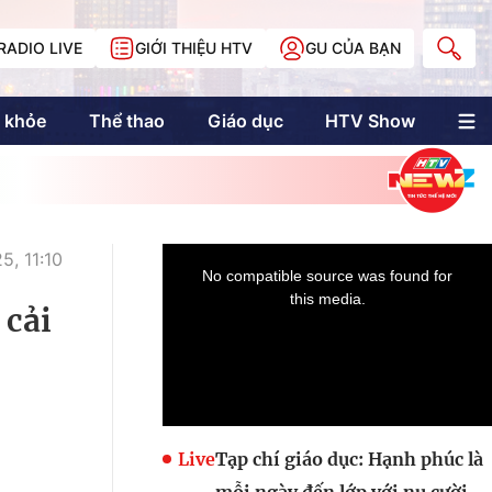
RADIO LIVE
GIỚI THIỆU HTV
GU CỦA BẠN
 khỏe
Thể thao
Giáo dục
HTV Show
nh trị
Multimedia
Multiform
Longform
NewZgraphic
5, 11:10
Doanh nhân Sài
Gòn
 cải
Các trang liên kết
Live
Tạp chí giáo dục: Hạnh phúc là