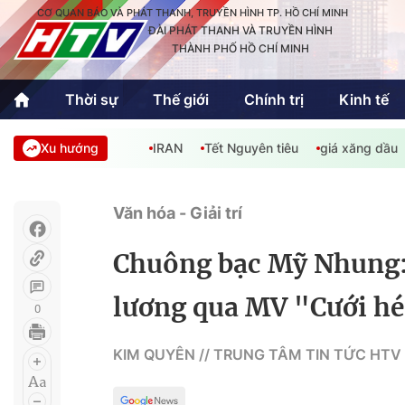
CƠ QUAN BÁO VÀ PHÁT THANH, TRUYỀN HÌNH TP. HỒ CHÍ MINH
ĐÀI PHÁT THANH VÀ TRUYỀN HÌNH
THÀNH PHỐ HỒ CHÍ MINH
Thời sự
Thế giới
Chính trị
Kinh tế
Xu hướng
IRAN
Tết Nguyên tiêu
giá xăng dầu
Thời sự
Thể thao
Văn hóa - G
Trong nước
Trong nướ
Văn hóa - Giải trí
Quốc tế
Quốc tế
Chuông bạc Mỹ Nhung: 
An Sinh
Sách hay cuối tuần
Thế giới
lương qua MV "Cưới h
0
Kinh doanh
Công nghệ
Phóng sự
KIM QUYÊN // TRUNG TÂM TIN TỨC HTV