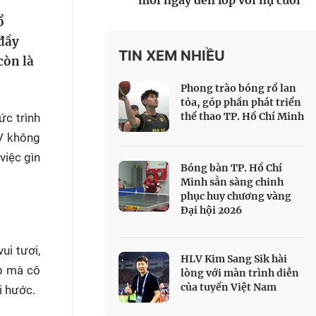
mỗi ngày đến lớp với nụ cười
 Thể thao
ổ
c đua xe đạp
 đầy
 Truyền hình
TIN XEM NHIỀU
còn là
c đua offroad
Phong trào bóng rổ lan
V
tỏa, góp phần phát triển
thể thao TP. Hồ Chí Minh
ức trình
 Games 33
MV không
việc gìn
Bóng bàn TP. Hồ Chí
Minh sẵn sàng chinh
phục huy chương vàng
Đại hội 2026
ui tươi,
HLV Kim Sang Sik hài
ệp mà cô
lòng với màn trình diễn
của tuyển Việt Nam
i hước.