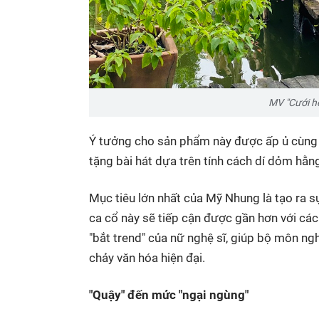
MV "Cưới h
Ý tưởng cho sản phẩm này được ấp ủ cùng 
tặng bài hát dựa trên tính cách dí dỏm hằn
Mục tiêu lớn nhất của Mỹ Nhung là tạo ra sự
ca cổ này sẽ tiếp cận được gần hơn với các 
"bắt trend" của nữ nghệ sĩ, giúp bộ môn ngh
chảy văn hóa hiện đại.
"Quậy" đến mức "ngại ngùng"