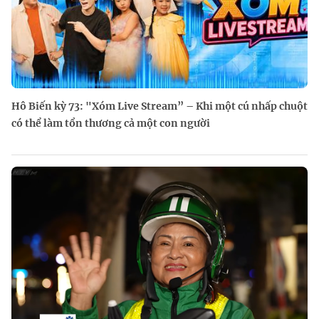
Hô Biến kỳ 73: "Xóm Live Stream” – Khi một cú nhấp chuột
có thể làm tổn thương cả một con người