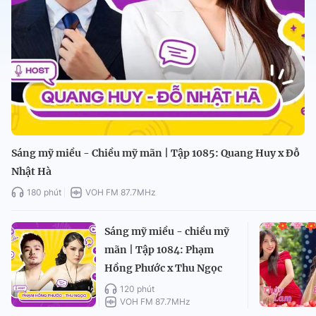
Sáng mỹ miều - Chiều mỹ mãn | Tập 1085: Quang Huy x Đỗ
Nhật Hà
180 phút
VOH FM 87.7MHz
Sáng mỹ miều - chiều mỹ
mãn | Tập 1084: Phạm
Hồng Phước x Thu Ngọc
120 phút
VOH FM 87.7MHz