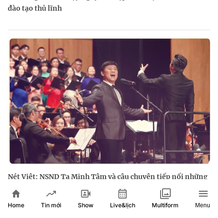
đào tạo thủ lĩnh
Nét Việt: NSND Tạ Minh Tâm và câu chuyện tiếp nối những
giai điệu tự hào
Home
Show
Live&lịch
Tin mới
Multiform
Menu