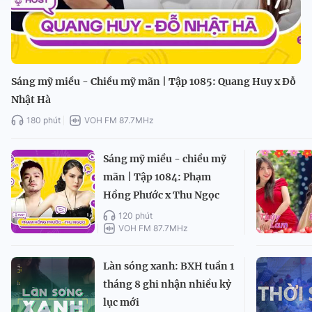
Sáng mỹ miều - Chiều mỹ mãn | Tập 1085: Quang Huy x Đỗ
Nhật Hà
180 phút
VOH FM 87.7MHz
Sáng mỹ miều - chiều mỹ
mãn | Tập 1084: Phạm
Hồng Phước x Thu Ngọc
120 phút
VOH FM 87.7MHz
Làn sóng xanh: BXH tuần 1
tháng 8 ghi nhận nhiều kỷ
lục mới