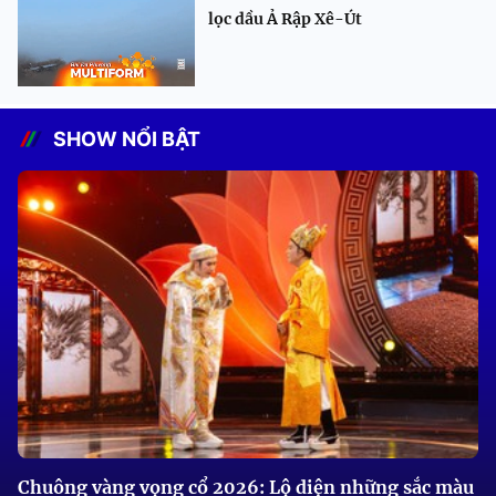
lọc dầu Ả Rập Xê-Út
SHOW NỔI BẬT
Chuông vàng vọng cổ 2026: Lộ diện những sắc màu