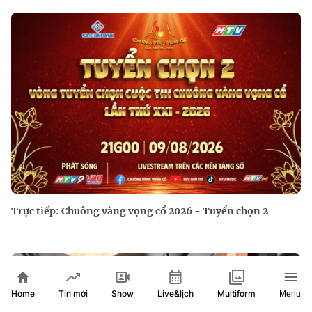
Trực tiếp: Chuông vàng vọng cổ 2026 - Tuyển chọn 2
Home
Show
Live&lịch
Tin mới
Multiform
Menu