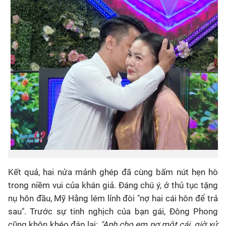
Kết quả, hai nửa mảnh ghép đã cùng bấm nút hẹn hò
trong niềm vui của khán giả. Đáng chú ý, ở thủ tục tặng
nụ hôn đầu, Mỹ Hằng lém lỉnh đòi "nợ hai cái hôn để trả
sau". Trước sự tinh nghịch của bạn gái, Đông Phong
cũng khôn khéo đáp lại:
"Anh cho em nợ một cái, giờ xử