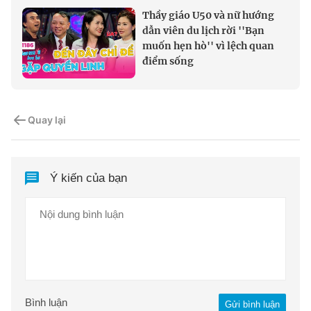
Thầy giáo U50 và nữ hướng
dẫn viên du lịch rời ''Bạn
muốn hẹn hò'' vì lệch quan
điểm sống
Quay lại
Ý kiến của bạn
Bình luận
Gửi bình luận