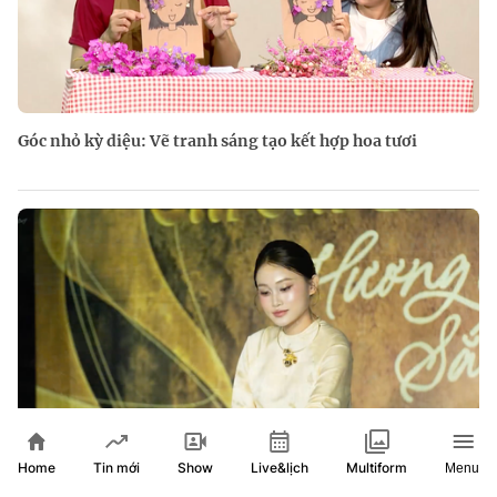
Góc nhỏ kỳ diệu: Vẽ tranh sáng tạo kết hợp hoa tươi
Home
Show
Live&lịch
Tin mới
Multiform
Menu