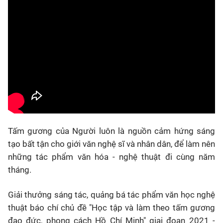
Tấm gương của Người luôn là nguồn cảm hứng sáng
tạo bất tận cho giới văn nghệ sĩ và nhân dân, để làm nên
những tác phẩm văn hóa - nghệ thuật đi cùng năm
tháng.
Giải thưởng sáng tác, quảng bá tác phẩm văn học nghệ
thuật báo chí chủ đề "Học tập và làm theo tấm gương
đạo đức, phong cách Hồ Chí Minh" giai đoạn 2021 -