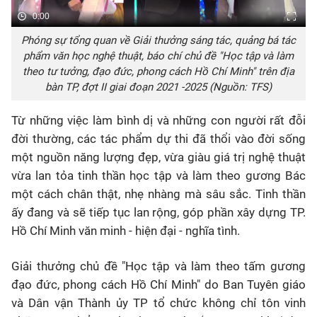
0:00
Phóng sự tổng quan về Giải thưởng sáng tác, quảng bá tác
phẩm văn học nghệ thuật, báo chí chủ đề "Học tập và làm
theo tư tưởng, đạo đức, phong cách Hồ Chí Minh" trên địa
bàn TP, đợt II giai đoạn 2021 -2025 (Nguồn: TFS)
Từ những việc làm bình dị và những con người rất đỗi
đời thường, các tác phẩm dự thi đã thổi vào đời sống
một nguồn năng lượng đẹp, vừa giàu giá trị nghệ thuật
vừa lan tỏa tinh thần học tập và làm theo gương Bác
một cách chân thật, nhẹ nhàng mà sâu sắc. Tinh thần
ấy đang và sẽ tiếp tục lan rộng, góp phần xây dựng TP.
Hồ Chí Minh văn minh - hiện đại - nghĩa tình.
Giải thưởng chủ đề "Học tập và làm theo tấm gương
đạo đức, phong cách Hồ Chí Minh" do Ban Tuyên giáo
và Dân vận Thành ủy TP tổ chức không chỉ tôn vinh