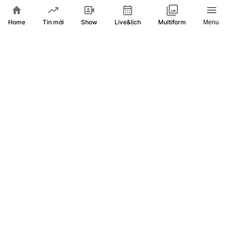
Lãnh đạo chính phủ thăm, tặng quà bệnh nhi nhân dịp 1/6
Home
Show
Live&lịch
Tin mới
Multiform
Menu
Trao kinh phí hỗ trợ cho thương binh, bệnh binh