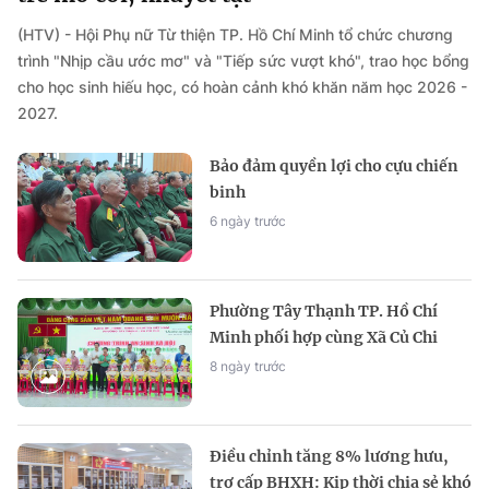
(HTV) - Hội Phụ nữ Từ thiện TP. Hồ Chí Minh tổ chức chương
trình "Nhịp cầu ước mơ" và "Tiếp sức vượt khó", trao học bổng
cho học sinh hiếu học, có hoàn cảnh khó khăn năm học 2026 -
2027.
Bảo đảm quyền lợi cho cựu chiến
binh
6 ngày trước
Phường Tây Thạnh TP. Hồ Chí
Minh phối hợp cùng Xã Củ Chi
triển khai các hoạt động an sinh
8 ngày trước
xã hội
Điều chỉnh tăng 8% lương hưu,
trợ cấp BHXH: Kịp thời chia sẻ khó