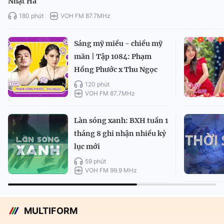
Nhật Hà
180 phút
VOH FM 87.7MHz
Sáng mỹ miều - chiều mỹ
mãn | Tập 1084: Phạm
Hồng Phước x Thu Ngọc
120 phút
VOH FM 87.7MHz
Làn sóng xanh: BXH tuần 1
tháng 8 ghi nhận nhiều kỷ
lục mới
59 phút
VOH FM 99.9 MHz
MULTIFORM