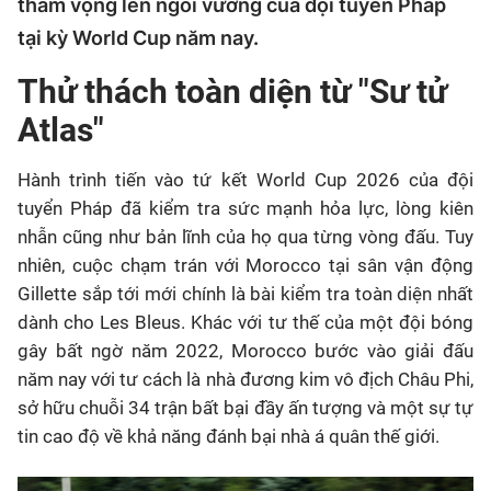
tham vọng lên ngôi vương của đội tuyển Pháp
tại kỳ World Cup năm nay.
Thử thách toàn diện từ "Sư tử
Atlas"
Hành trình tiến vào tứ kết World Cup 2026 của đội
tuyển Pháp đã kiểm tra sức mạnh hỏa lực, lòng kiên
nhẫn cũng như bản lĩnh của họ qua từng vòng đấu. Tuy
nhiên, cuộc chạm trán với
Morocco
tại sân vận động
Gillette sắp tới mới chính là bài kiểm tra toàn diện nhất
dành cho Les Bleus. Khác với tư thế của một đội bóng
gây bất ngờ năm 2022,
Morocco
bước vào giải đấu
năm nay với tư cách là nhà đương kim vô địch Châu Phi,
sở hữu chuỗi 34 trận bất bại đầy ấn tượng và một sự tự
tin cao độ về khả năng đánh bại nhà á quân thế giới.