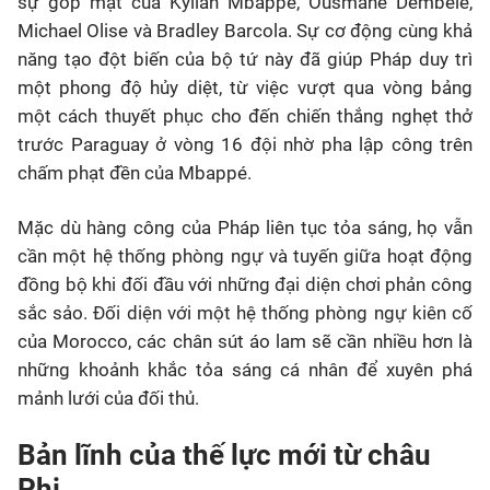
sự góp mặt của Kylian Mbappé, Ousmane Dembélé,
Michael Olise và Bradley Barcola. Sự cơ động cùng khả
năng tạo đột biến của bộ tứ này đã giúp Pháp duy trì
một phong độ hủy diệt, từ việc vượt qua vòng bảng
một cách thuyết phục cho đến chiến thắng nghẹt thở
trước Paraguay ở vòng 16 đội nhờ pha lập công trên
chấm phạt đền của Mbappé.
Mặc dù hàng công của Pháp liên tục tỏa sáng, họ vẫn
cần một hệ thống phòng ngự và tuyến giữa hoạt động
đồng bộ khi đối đầu với những đại diện chơi phản công
sắc sảo. Đối diện với một hệ thống phòng ngự kiên cố
của
Morocco
, các chân sút áo lam sẽ cần nhiều hơn là
những khoảnh khắc tỏa sáng cá nhân để xuyên phá
mảnh lưới của đối thủ.
Bản lĩnh của thế lực mới từ châu
Phi