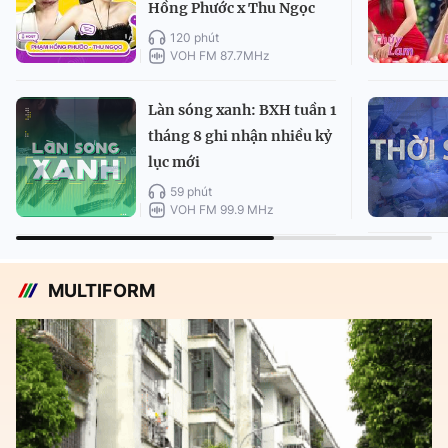
Hồng Phước x Thu Ngọc
120 phút
VOH FM 87.7MHz
Làn sóng xanh: BXH tuần 1
tháng 8 ghi nhận nhiều kỷ
lục mới
59 phút
VOH FM 99.9 MHz
MULTIFORM