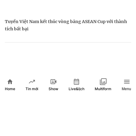
Tuyển Việt Nam kết thúc vòng bảng ASEAN Cup với thành
tích bất bại
Home
Show
Live&lịch
Tin mới
Multiform
Menu
Giải Billiards Carom 3 băng Quốc tế HTV 2026: Những bóng