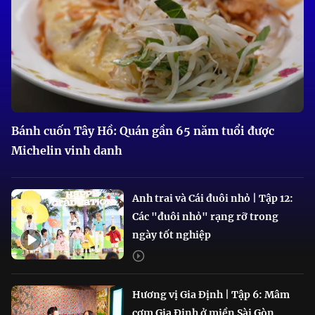
Bánh cuốn Tây Hồ: Quán gần 65 năm tuổi được
Michelin vinh danh
Anh trai và Cái đuôi nhỏ | Tập 12:
Các "đuôi nhỏ" rạng rỡ trong
ngày tốt nghiệp
Hương vị Gia Định | Tập 6: Mâm
cơm Gia Định ở miền Sài Gòn