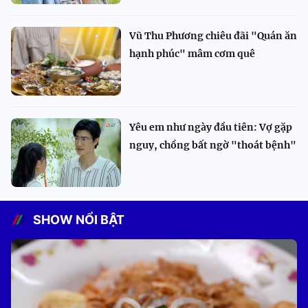
Vũ Thu Phương chiêu đãi "Quán ăn
hạnh phúc" mâm cơm quê
Yêu em như ngày đầu tiên: Vợ gặp
nguy, chồng bất ngờ "thoát bệnh"
SHOW NỔI BẬT