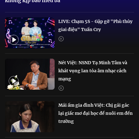
không kịp báo hiếu bà
LIVE: Chạm 5S - Gặp gỡ "Phù thủy
giai điệu" Tuấn Cry
Nét Việt: NSND Tạ Minh Tâm và
khát vọng lan tỏa âm nhạc cách
mạng
Mái ấm gia đình Việt: Chị gái gác
lại giấc mơ đại học để nuôi em đến
trường