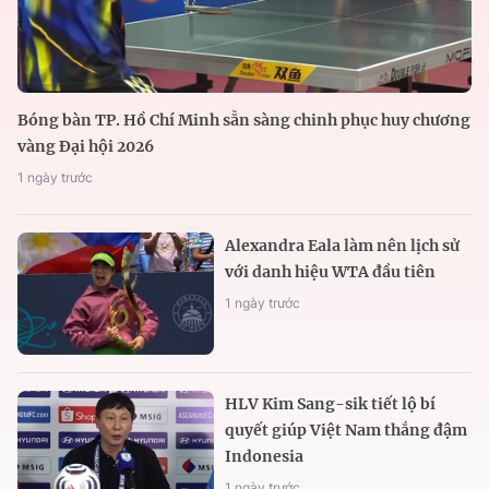
Bóng bàn TP. Hồ Chí Minh sẵn sàng chinh phục huy chương
vàng Đại hội 2026
1 ngày trước
Alexandra Eala làm nên lịch sử
với danh hiệu WTA đầu tiên
1 ngày trước
HLV Kim Sang-sik tiết lộ bí
quyết giúp Việt Nam thắng đậm
Indonesia
1 ngày trước