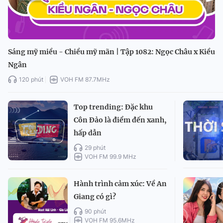
Sáng mỹ miều - Chiều mỹ mãn | Tập 1082: Ngọc Châu x Kiều
Ngân
120 phút
VOH FM 87.7MHz
Top trending: Đặc khu
Côn Đảo là điểm đến xanh,
hấp dẫn
29 phút
VOH FM 99.9 MHz
Hành trình cảm xúc: Về An
Giang có gì?
90 phút
VOH FM 95.6MHz