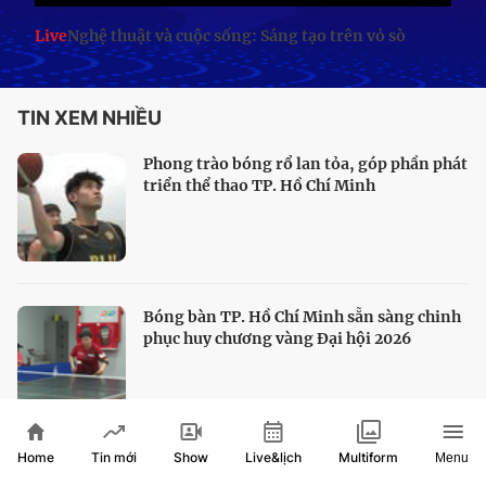
Live
Nghệ thuật và cuộc sống: Sáng tạo trên vỏ sò
TIN XEM NHIỀU
Phong trào bóng rổ lan tỏa, góp phần phát
triển thể thao TP. Hồ Chí Minh
Bóng bàn TP. Hồ Chí Minh sẵn sàng chinh
phục huy chương vàng Đại hội 2026
Home
Show
Live&lịch
Tin mới
Multiform
Menu
HLV Kim Sang Sik hài lòng với màn trình