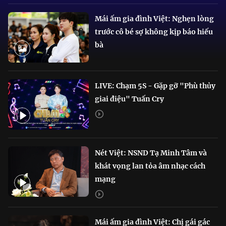
Mái ấm gia đình Việt: Nghẹn lòng
trước cô bé sợ không kịp báo hiếu
bà
LIVE: Chạm 5S - Gặp gỡ "Phù thủy
giai điệu" Tuấn Cry
Nét Việt: NSND Tạ Minh Tâm và
khát vọng lan tỏa âm nhạc cách
mạng
Mái ấm gia đình Việt: Chị gái gác