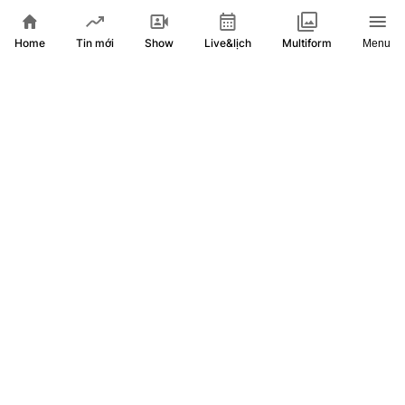
Home
Show
Live&lịch
Tin mới
Multiform
Menu
Colombia: Nghệ nhân hoàn thiện những giỏ hoa, chuẩn bị
cho Lễ hội Hoa Medellin