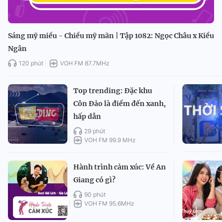
Sáng mỹ miều - Chiều mỹ mãn | Tập 1082: Ngọc Châu x Kiều
Ngân
120 phút
VOH FM 87.7MHz
Top trending: Đặc khu
Côn Đảo là điểm đến xanh,
hấp dẫn
29 phút
VOH FM 99.9 MHz
Hành trình cảm xúc: Về An
Giang có gì?
90 phút
VOH FM 95.6MHz