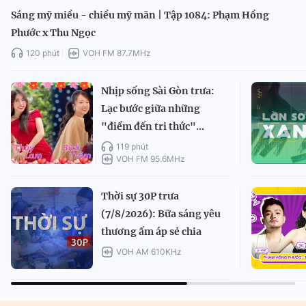
Sáng mỹ miều - chiều mỹ mãn | Tập 1084: Phạm Hồng
Phước x Thu Ngọc
120 phút
VOH FM 87.7MHz
Nhịp sống Sài Gòn trưa:
Lạc bước giữa những
"điểm đến tri thức"...
119 phút
VOH FM 95.6MHz
Thời sự 30P trưa
(7/8/2026): Bữa sáng yêu
thương ấm áp sẻ chia
VOH AM 610KHz