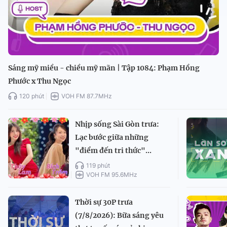
Sáng mỹ miều - chiều mỹ mãn | Tập 1084: Phạm Hồng
Phước x Thu Ngọc
120 phút
VOH FM 87.7MHz
Nhịp sống Sài Gòn trưa:
Lạc bước giữa những
"điểm đến tri thức"...
119 phút
VOH FM 95.6MHz
Thời sự 30P trưa
(7/8/2026): Bữa sáng yêu