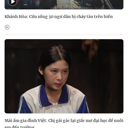
Khánh Hòa: Cứu sống 30 ngư dân bị cháy tàu trên biển
Mái ấm gia đình Việt: Chị gái gác lại giấc mơ đại học để nuôi
em đến trường