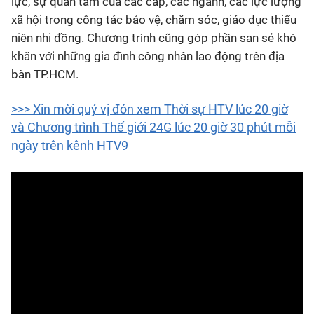
lực, sự quan tâm của các cấp, các ngành, các lực lượng
xã hội trong công tác bảo vệ, chăm sóc, giáo dục thiếu
niên nhi đồng. Chương trình cũng góp phần san sẻ khó
khăn với những gia đình công nhân lao động trên địa
bàn TP.HCM.
>>> Xin mời quý vị đón xem Thời sự HTV lúc 20 giờ
và Chương trình Thế giới 24G lúc 20 giờ 30 phút mỗi
ngày trên kênh HTV9