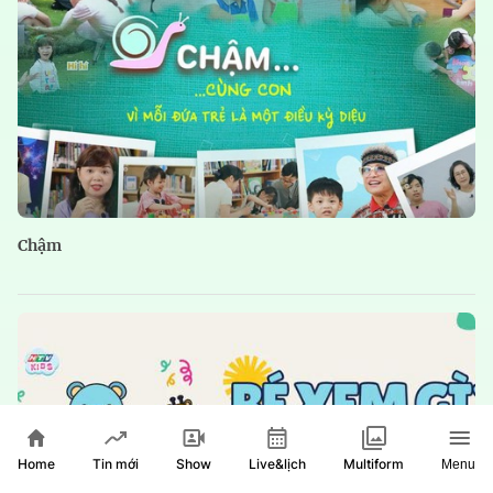
Chậm
Home
Show
Live&lịch
Tin mới
Multiform
Menu