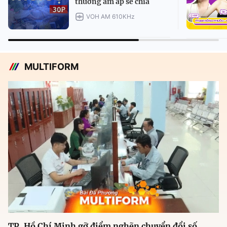
thương ấm áp sẻ chia
VOH AM 610KHz
MULTIFORM
TP. Hồ Chí Minh gỡ điểm nghẽn chuyển đổi số,