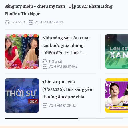
Sáng mỹ miều - chiều mỹ mãn | Tập 1084: Phạm Hồng
Phước x Thu Ngọc
120 phút
VOH FM 87.7MHz
Nhịp sống Sài Gòn trưa:
Lạc bước giữa những
"điểm đến tri thức"...
119 phút
VOH FM 95.6MHz
Thời sự 30P trưa
(7/8/2026): Bữa sáng yêu
thương ấm áp sẻ chia
VOH AM 610KHz