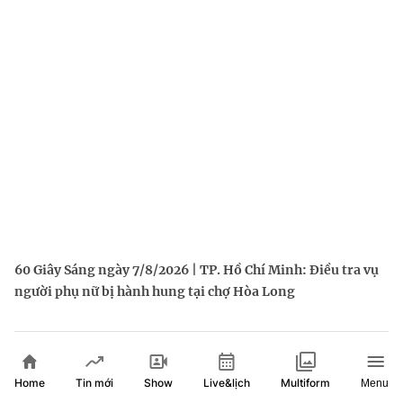
60 Giây Sáng ngày 7/8/2026 | TP. Hồ Chí Minh: Điều tra vụ
người phụ nữ bị hành hung tại chợ Hòa Long
Home
Show
Live&lịch
Tin mới
Multiform
Menu