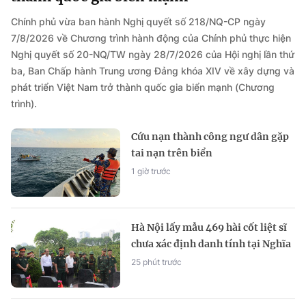
Chính phủ vừa ban hành Nghị quyết số 218/NQ-CP ngày
7/8/2026 về Chương trình hành động của Chính phủ thực hiện
Nghị quyết số 20-NQ/TW ngày 28/7/2026 của Hội nghị lần thứ
ba, Ban Chấp hành Trung ương Đảng khóa XIV về xây dựng và
phát triển Việt Nam trở thành quốc gia biển mạnh (Chương
trình).
Cứu nạn thành công ngư dân gặp
tai nạn trên biển
1 giờ trước
Hà Nội lấy mẫu 469 hài cốt liệt sĩ
chưa xác định danh tính tại Nghĩa
trang Mai Dịch
25 phút trước