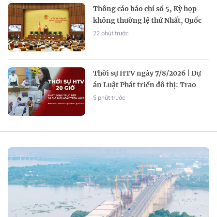
Thông cáo báo chí số 5, Kỳ họp
không thường lệ thứ Nhất, Quốc
hội khóa XVI
22 phút trước
Thời sự HTV ngày 7/8/2026 | Dự
án Luật Phát triển đô thị: Trao
quyền kiến tạo cơ chế cho TP. Hồ
5 phút trước
Chí Minh và các đô thị lớn