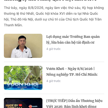
Thứ bảy, ngày 8/8/2026, ngày làm việc thứ sáu, Kỳ họp không
thường lệ thứ Nhất, Quốc hội khóa XVI diễn ra tại Nhà Quốc
hội, Thủ đô Hà Nội, dưới sự chủ trì của Chủ tịch Quốc hội Trần
Thanh Mẫn.
Lợi dụng mác Trưởng Ban quản
lý, lừa bán căn hộ tái định cư
chiếm đoạt 2,1 tỷ đồng
4 giờ trước
Vươn Khơi - Ngày 8/8/2026 |
Nông nghiệp TP. Hồ Chí Minh:
Cấp 149 mã số vùng trồng
4 giờ trước
[TRỰC TIẾP] Dấu ấn Thương hiệu
Việt 2026: Bản lĩnh khơi dòng