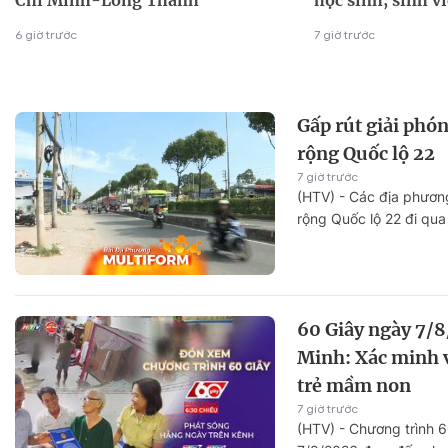
Chí Minh-Long Thành
học sinh, sinh v
6 giờ trước
7 giờ trước
Gấp rút giải phó
rộng Quốc lộ 22
7 giờ trước
(HTV) - Các địa phươn
rộng Quốc lộ 22 đi qua
60 Giây ngày 7/8
Minh: Xác minh 
trẻ mầm non
7 giờ trước
(HTV) - Chương trình 