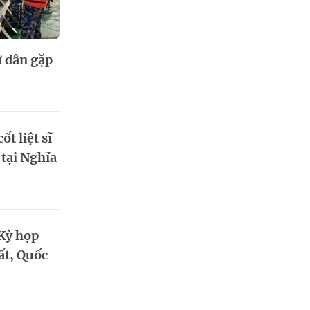
 Thể thao
c đua xe đạp
 Truyền hình
 dân gặp
c đua offroad
V
 Games 33
t liệt sĩ
 tại Nghĩa
 Kỳ họp
ất, Quốc