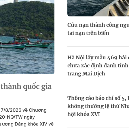
HTV Phim
HTV Sự kiện
HTV
 không
Phim truyền hình
Made By Vietnam
Cuộ
Cúp
Cứu nạn thành công ngư
Phim tài liệu
Ngày hội HTV
tai nạn trên biển
Cuộ
Innovation Fest
HT
Chung một tấm
SEA
 đình
lòng
Hà Nội lấy mẫu 469 hài cố
chưa xác định danh tính
khác
trang Mai Dịch
 trình
 thành quốc gia
Thông cáo báo chí số 5,
không thường lệ thứ Nh
y 7/8/2026 về Chương
hội khóa XVI
ố 20-NQ/TW ngày
g ương Đảng khóa XIV về