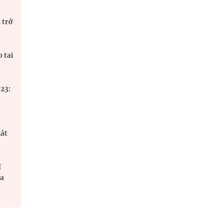
 trở
 tai
 23:
hát
ĩ
ĩa
khám