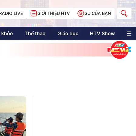
RADIO LIVE
GIỚI THIỆU HTV
GU CỦA BẠN
 khỏe
Thể thao
Giáo dục
HTV Show
nh trị
Multimedia
Multiform
Longform
NewZgraphic
Doanh nhân Sài
Gòn
Các trang liên kết