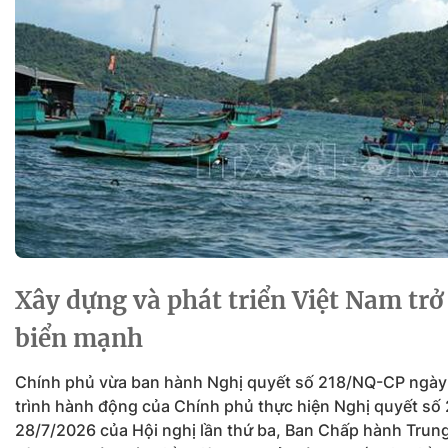
Sự kiện quan tâm
Chuyên đề
HTV Show
Không gian văn hóa
Thành phố
Hồ Chí Minh
ngủ
Chuyển đổi số
Chậm
Bé xem gì
Mái ấm gia
Việt
Các show 
Các chương
Xây dựng và phát triển Việt Nam trở
khác
biển mạnh
Chính phủ vừa ban hành Nghị quyết số 218/NQ-CP ngà
trình hành động của Chính phủ thực hiện Nghị quyết s
28/7/2026 của Hội nghị lần thứ ba, Ban Chấp hành Trun