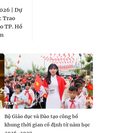
026 | Dự
: Trao
ho TP. Hồ
ớn
Bộ Giáo dục và Đào tạo công bố
khung thời gian cố định từ năm học