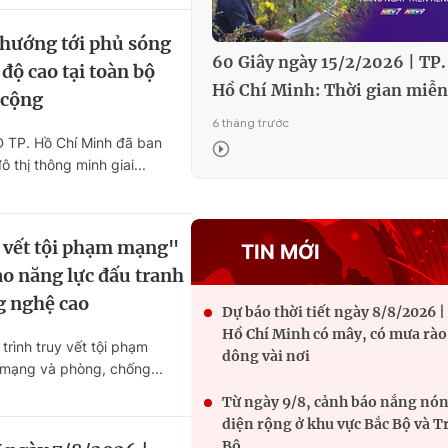
 hướng tới phủ sóng
60 Giây ngày 15/2/2026 | TP.
 độ cao tại toàn bộ
Hồ Chí Minh: Thời gian miễn
 cộng
phí vé xe buýt dịp Tết
6 tháng trước
 TP. Hồ Chí Minh đã ban
ô thị thông minh giai...
 vết tội phạm mạng"
TIN MỚI
o năng lực đấu tranh
g nghệ cao
Dự báo thời tiết ngày 8/8/2026 |
Hồ Chí Minh có mây, có mưa rào
trình truy vết tội phạm
dông vài nơi
mạng và phòng, chống...
Từ ngày 9/8, cảnh báo nắng nó
diện rộng ở khu vực Bắc Bộ và 
Bộ