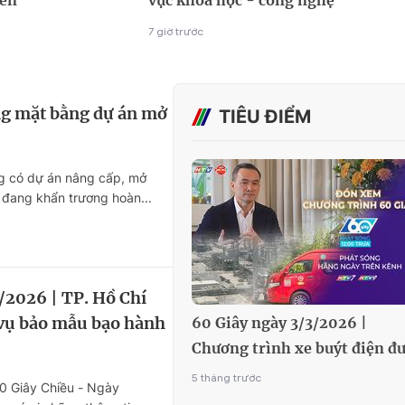
iên
vực khoa học - công nghệ
7 giờ trước
ng mặt bằng dự án mở
TIÊU ĐIỂM
g có dự án nâng cấp, mở
 đang khẩn trương hoàn...
/2026 | TP. Hồ Chí
vụ bảo mẫu bạo hành
60 Giây ngày 3/3/2026 |
Chương trình xe buýt điện đ
đón học sinh đến trường miễ
5 tháng trước
60 Giây Chiều - Ngày
phí