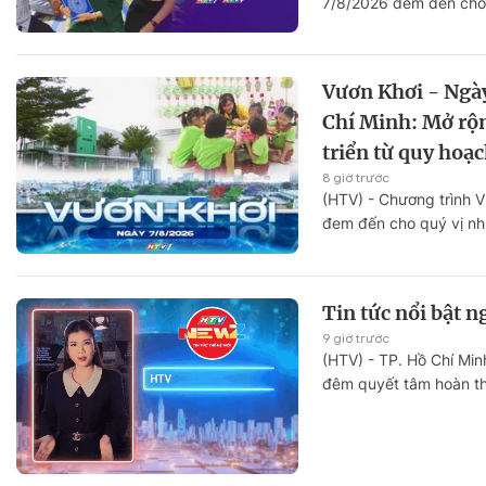
7/8/2026 đem đến cho q
Vươn Khơi - Ngà
Chí Minh: Mở rộ
triển từ quy hoạ
8 giờ trước
(HTV) - Chương trình 
đem đến cho quý vị nh
Tin tức nổi bật n
9 giờ trước
(HTV) - TP. Hồ Chí Min
đêm quyết tâm hoàn th