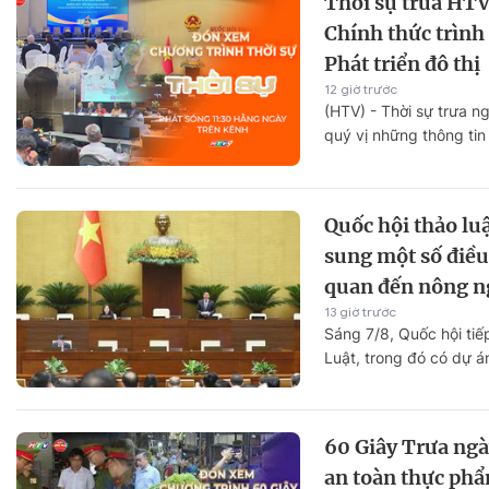
Thời sự trưa HTV
Chính thức trình
Phát triển đô thị
12 giờ trước
(HTV) - Thời sự trưa 
quý vị những thông tin
Quốc hội thảo luậ
sung một số điều 
quan đến nông n
13 giờ trước
Sáng 7/8, Quốc hội tiế
Luật, trong đó có dự án
60 Giây Trưa ngà
an toàn thực phẩ