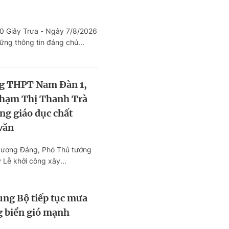
sức khỏe cho 3 triệu học sinh, si
viên
60 Giây Trưa - Ngày 7/8/2026
Thông cáo báo chí số 5, Kỳ họp
ững thông tin đáng chú...
không thường lệ thứ Nhất, Quốc
khóa XVI
Nắng nóng cực đoan phá vỡ hàn
g THPT Nam Đàn 1,
loạt kỷ lục nhiệt độ ở Trung và
hạm Thị Thanh Trà
Âu
ng giáo dục chất
văn
g ương Đảng, Phó Thủ tướng
Lễ khởi công xây...
ung Bộ tiếp tục mưa
g biển gió mạnh