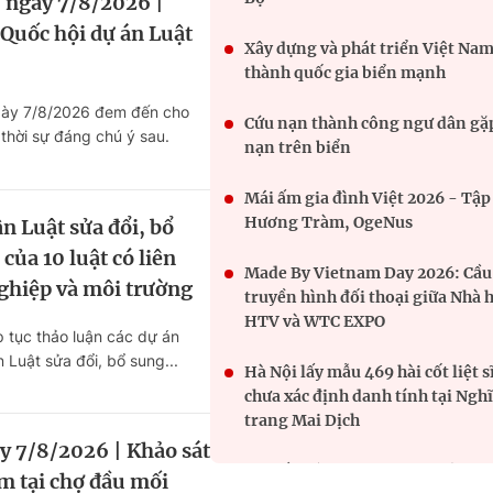
 ngày 7/8/2026 |
 Quốc hội dự án Luật
Xây dựng và phát triển Việt Nam
thành quốc gia biển mạnh
ngày 7/8/2026 đem đến cho
Cứu nạn thành công ngư dân gặp
 thời sự đáng chú ý sau.
nạn trên biển
Mái ấm gia đình Việt 2026 - Tập
Hương Tràm, OgeNus
n Luật sửa đổi, bổ
của 10 luật có liên
Made By Vietnam Day 2026: Cầu
ghiệp và môi trường
truyền hình đối thoại giữa Nhà 
HTV và WTC EXPO
p tục thảo luận các dự án
 Luật sửa đổi, bổ sung...
Hà Nội lấy mẫu 469 hài cốt liệt s
chưa xác định danh tính tại Ngh
trang Mai Dịch
y 7/8/2026 | Khảo sát
TP Hồ Chí Minh chi ngân sách 
m tại chợ đầu mối