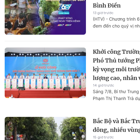
Bình Điền
13 giờ trước
(HTV) - Chương trình 
đem đến cho quý vị nh
Khởi công Trườn
Phó Thủ tướng P
kỳ vọng môi trườ
lượng cao, nhân 
14 giờ trước
Sáng 7/8, Bí thư Trun
Phạm Thị Thanh Trà dự 
Bắc Bộ và Bắc Tr
dông, nhiều vùn
15 giờ trước