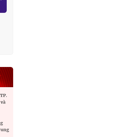
 TP.
 và
ng
Trung