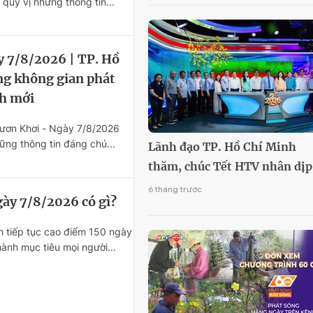
uý vị những thông tin...
y 7/8/2026 | TP. Hồ
ng không gian phát
ch mới
Vươn Khơi - Ngày 7/8/2026
ững thông tin đáng chú...
Lãnh đạo TP. Hồ Chí Minh
thăm, chúc Tết HTV nhân dịp
Xuân Bính Ngọ 2026
6 tháng trước
gày 7/8/2026 có gì?
h tiếp tục cao điểm 150 ngày
ành mục tiêu mọi người...