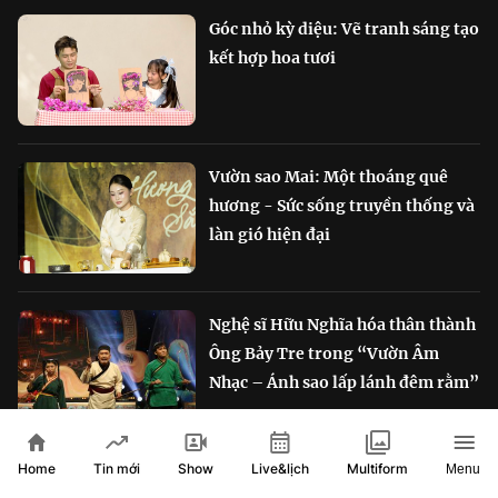
Góc nhỏ kỳ diệu: Vẽ tranh sáng tạo
kết hợp hoa tươi
Vườn sao Mai: Một thoáng quê
hương - Sức sống truyền thống và
làn gió hiện đại
Nghệ sĩ Hữu Nghĩa hóa thân thành
Ông Bảy Tre trong “Vườn Âm
Nhạc – Ánh sao lấp lánh đêm rằm”
Home
Show
Live&lịch
Tin mới
Multiform
Menu
XEM THÊM