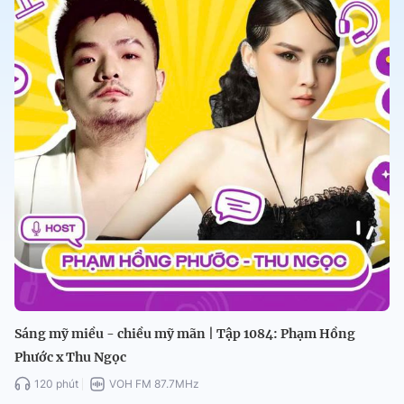
Sáng mỹ miều - chiều mỹ mãn | Tập 1084: Phạm Hồng
Phước x Thu Ngọc
120 phút
VOH FM 87.7MHz