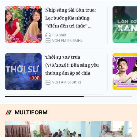
Nhịp sống Sài Gòn trưa:
Lạc bước giữa những
"điểm đến tri thức"...
119 phút
VOH FM 95.6MHz
Thời sự 30P trưa
(7/8/2026): Bữa sáng yêu
thương ấm áp sẻ chia
VOH AM 610KHz
MULTIFORM